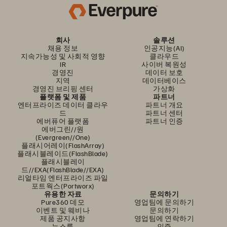
회사
솔루션
채용 정보
인공지능(AI)
지속가능성 및 사회적 영향
클라우드
IR
사이버 복원성
경영진
데이터 보호
지역
데이터베이스
경영진 브리핑 센터
가상화
플랫폼 및 제품
파트너
엔터프라이즈 데이터 클라우
파트너 개요
드
파트너 센터
에버퓨어 플랫폼
파트너 인증
에버그린//원
(Evergreen//One)
플래시어레이(FlashArray)
플래시블레이드(FlashBlade)
플래시블레이
드//EXA(FlashBlade//EXA)
리얼타임 엔터프라이즈 파일
포트웍스(Portworx)
유용한 자료
문의하기
Pure360 데모
영업팀에 문의하기
이벤트 및 웨비나
문의하기
제품 공지사항
영업팀에 연락하기
뉴스룸
인증