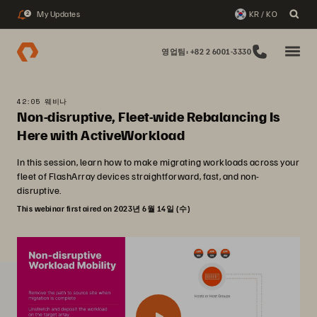
My Updates
KR / KO
2
영업팀: +82 2 6001-3330
42:05 웨비나
Non-disruptive, Fleet-wide Rebalancing Is
Here with ActiveWorkload
In this session, learn how to make migrating workloads across your
fleet of FlashArray devices straightforward, fast, and non-
disruptive.
This webinar first aired on 2023년 6월 14일 (수)