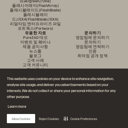
(Evergreen//One)
플래시어레이(FlashArray)
플래시블레이드(FlashBlade)
플래시블레이
드//EXA(FlashBlade//EXA)
리얼타임 엔터프라이즈 파일
포트웍스(Portworx)
유용한 자료
문의하기
Pure360 데모
영업팀에 문의하기
이벤트 및 웨비나
문의하기
제품 공지사항
영업팀에 연락하기
뉴스룸
인증
블로그
취약점 공개 정책
고객 사례
고객 커뮤니티
지식 문서
This website uses cookies on your device to enhance site navigation,
analyse site usage, and deliver you advertisements based on your
문의하기
interests. We do not collect or share your personal information for any
에버퓨어(Everpure) 공식 소셜미디어 팔로우하기
other purpose.
Learn more
© 2026 Everpure, Inc. All rights reserved.
Allow Cookies
Reject Cookies
Cookie Preferences
개인정보 보호 정책
웹사이트 약관
법적 정보
트러스트 센터
쿠키 설정
개인정보 판매 또는 공유 금지