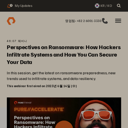
My Updates
KR / KO
2
영업팀: +82 2 6001-3330
46:07 웨비나
Perspectives on Ransomware: How Hackers
Infiltrate Systems and How You Can Secure
Your Data
In this session, get the latest on ransomware preparedness, new
trends used to infiltrate systems, and data resiliency.
This webinar first aired on 2023년 6월 14일 (수)