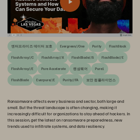
엔터프라이즈 데이터 보호
Evergreen//One
Purity
FlashStack
FlashArray//C
FlashArray//X
FlashBlade//S
FlashBlade//E
FlashArray//E
Pure Accelerate
랜섬웨어
Pure1
FlashBlade
Everpure//E
Purity//FA
보안 컴플라이언스
Ransomware affects every business and sector, both large and
small. But the threat landscape is often changing, making it
increasingly difficult for organizations to stay ahead of hackers. In
this session, get the latest on ransomware preparedness, new
trends used to infiltrate systems, and data resiliency.