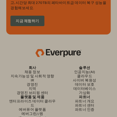
고, 시간당 최대 270TB의 페타바이트급 데이터 복구 성능을
경험해보세요.
지금 체험하기
회사
솔루션
채용 정보
인공지능(AI)
지속가능성 및 사회적 영향
클라우드
IR
사이버 복원성
경영진
데이터 보호
지역
데이터베이스
경영진 브리핑 센터
가상화
플랫폼 및 제품
파트너
엔터프라이즈 데이터 클라우
파트너 개요
드
파트너 센터
에버퓨어 플랫폼
파트너 인증
에버그린//원