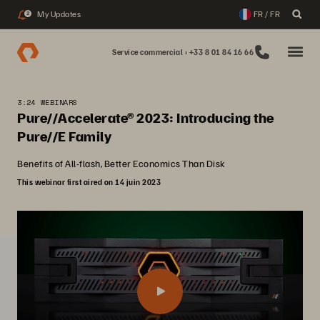
My Updates
FR / FR
2
Service commercial : +33 8 01 84 16 66
3:24 WEBINARS
Pure//Accelerate® 2023: Introducing the
Pure//E Family
Benefits of All-flash, Better Economics Than Disk
This webinar first aired on 14 juin 2023