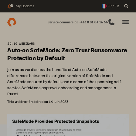
My Updates
FR / FR
2
Service commercial : +33 8 01 84 16 66
29:19 WEBINARS
Auto-on SafeMode: Zero Trust Ransomware
Protection by Default
Join us as we discuss the benefits of Auto-on SafeMode,
differences between the original version of SafeMode and
SafeMode secured by default, and a demo of the upcoming self-
service SafeMode approval onboarding and management in
Pure1.
This webinar first aired on 14 juin 2023