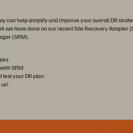
ray can help simplify and improve your overall DR stra
rk we have done on our recent Site Recovery Adapter (S
ager (SRM).
gies
s with SRM
 test your DR plan
 us!