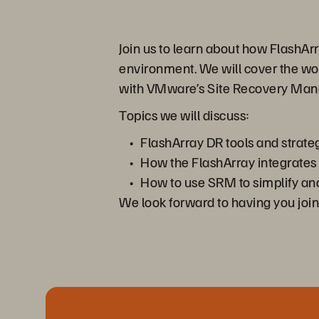
Join us to learn about how FlashAr
environment. We will cover the wo
with VMware’s Site Recovery Man
Topics we will discuss:
FlashArray DR tools and strate
How the FlashArray integrate
How to use SRM to simplify and
We look forward to having you join