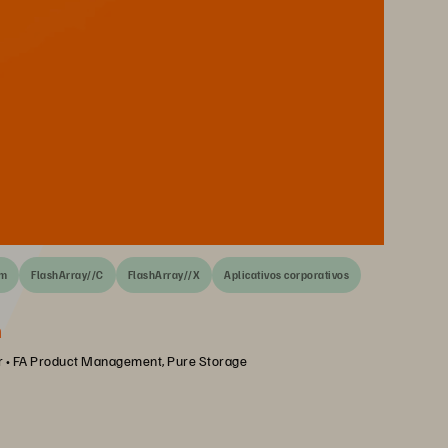
em
FlashArray//C
FlashArray//X
Aplicativos corporativos
m
r • FA Product Management, Pure Storage