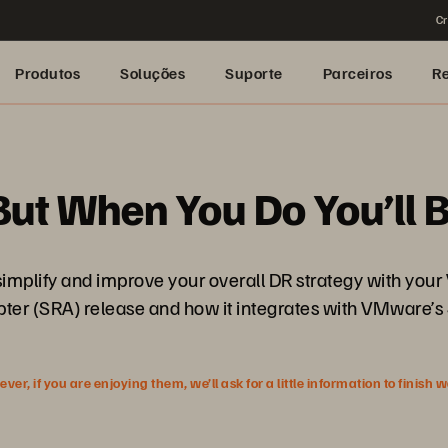
Cr
Produtos
Soluções
Suporte
Parceiros
R
ut When You Do You’ll 
 simplify and improve your overall DR strategy with yo
pter (SRA) release and how it integrates with VMware’
r, if you are enjoying them, we’ll ask for a little information to finish 