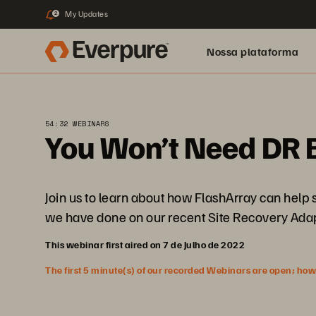
My Updates
2
Nossa plataforma
54:32 WEBINARS
You Won’t Need DR B
Join us to learn about how FlashArray can help
we have done on our recent Site Recovery Ada
This webinar first aired on 7 de Julho de 2022
The first 5 minute(s) of our recorded Webinars are open; howeve