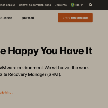
iado para IA
Central de confiabilidade
Carreiras
BR / PT
ecursos
pure.ai
Entre em contato
Be Happy You Have It
ur VMware environment. We will cover the work
s Site Recovery Manager (SRM).
watching.