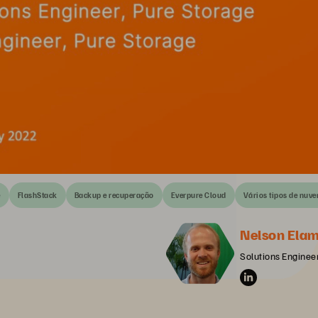
e
FlashStack
Backup e recuperação
Everpure Cloud
Vários tipos de nuv
Nelson Ela
Solutions Enginee