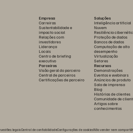
Empresa
Soluções
Carreiras
Inteligência artificial
Sustentabilidade e
Nuvem
impacto social
Resiliência cibernéti
Relações com
Proteção de dados
investidores
Bancos de dados
Liderança
Computação de alto
Locais
desempenho
Centro de briefing
Virtualização
executivo
Setores
Parceiros
Recursos
Visão geral do parceiro
Demonstrações
Central de parceiros
Eventos e webinars
Certificações de parceiro
Anúncios de produto
Sala de imprensa
Blog
Histórias de clientes
Comunidade de client
Artigos sobre
conhecimentos
uestões legais
Central de confiabilidade
Configurações de cookies
Não vender nem compartil