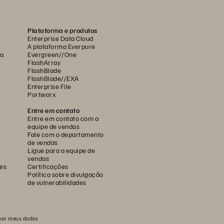
Plataforma e produtos
Enterprise Data Cloud
A plataforma Everpure
ca
Evergreen//One
FlashArray
FlashBlade
FlashBlade//EXA
Enterprise File
Portworx
Entre em contato
Entre em contato com a
equipe de vendas
Fale com o departamento
de vendas
Ligue para a equipe de
vendas
es
Certificações
Política sobre divulgação
de vulnerabilidades
har meus dados