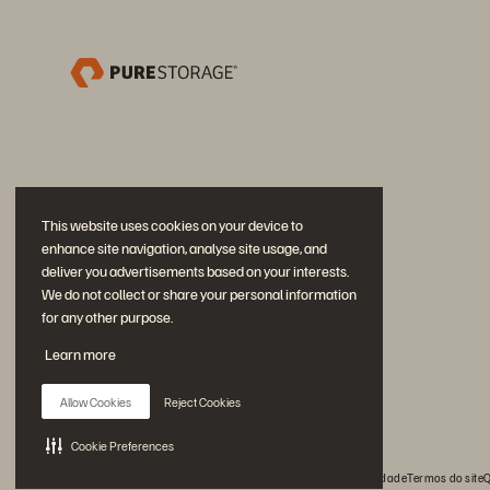
This website uses cookies on your device to
enhance site navigation, analyse site usage, and
deliver you advertisements based on your interests.
We do not collect or share your personal information
for any other purpose.
Participe da conversa
Learn more
Siga todas as redes sociais da Everpure
Allow Cookies
Reject Cookies
Cookie Preferences
© 2026 Everpure, Inc. Todos os direitos reservados.
Privacidade
Termos do site
Q