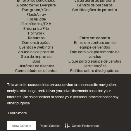
Enterprise Data Cloud
Visão geral do parceiro
A plataforma Everpure
Central de parceiros
Evergreen//One
Certificações de parceiro
FlashArray
FlashBlade
FlashBlade//EXA
Enterprise File
Portworx
Recursos
Entre em contato
Demonstrações
Entre em contato com a
Eventos e webinars
equipe de vendas
Anúncios de produto
Fale com o departamento de
Sala de imprensa
vendas
Blog
Ligue para a equipe de vendas
Histórias de clientes
Certificações
Comunidade de clientes
Política sobre divulgação de
Artigos sobre conhecimentos
vulnerabilidades
This website uses cookies on your device to enhance site navigation,
analyse site usage, and deliver you advertisements based on your
Participe da conversa
interests. We do not collect or share your personal information for any
Siga todas as redes sociais da Everpure
other purpose.
Learn more
© 2026 Everpure, Inc. Todos os direitos reservados.
Allow Cookies
Reject Cookies
Cookie Preferences
Privacidade
Termos do site
Questões legais
Central de confiabilidade