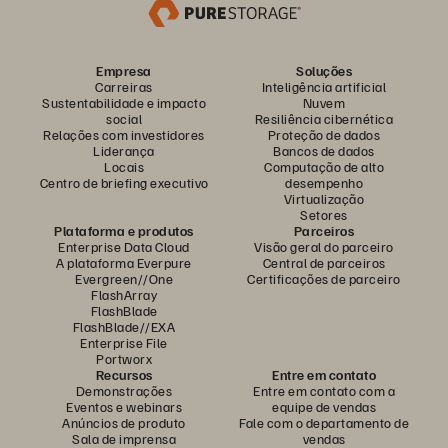
Empresa
Soluções
Carreiras
Inteligência artificial
Sustentabilidade e impacto
Nuvem
social
Resiliência cibernética
Relações com investidores
Proteção de dados
Liderança
Bancos de dados
Locais
Computação de alto
Centro de briefing executivo
desempenho
Virtualização
Setores
Plataforma e produtos
Parceiros
Enterprise Data Cloud
Visão geral do parceiro
A plataforma Everpure
Central de parceiros
Evergreen//One
Certificações de parceiro
FlashArray
FlashBlade
FlashBlade//EXA
Enterprise File
Portworx
Recursos
Entre em contato
Demonstrações
Entre em contato com a
Eventos e webinars
equipe de vendas
Anúncios de produto
Fale com o departamento de
Sala de imprensa
vendas