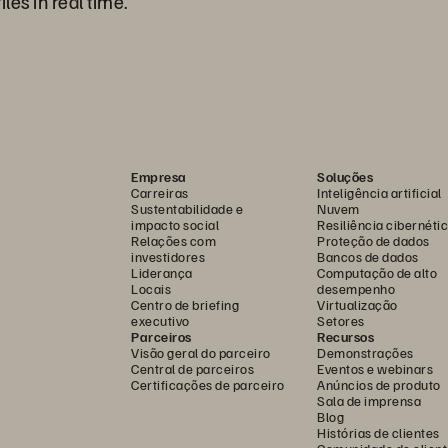
iles in real time.
Empresa
Soluções
Carreiras
Inteligência artificial
Sustentabilidade e
Nuvem
impacto social
Resiliência cibernéti
Relações com
Proteção de dados
investidores
Bancos de dados
Liderança
Computação de alto
Locais
desempenho
Centro de briefing
Virtualização
executivo
Setores
Parceiros
Recursos
Visão geral do parceiro
Demonstrações
Central de parceiros
Eventos e webinars
Certificações de parceiro
Anúncios de produto
Sala de imprensa
Blog
Histórias de clientes