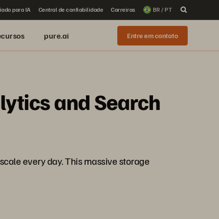
iado para IA
Central de confiabilidade
Carreiras
BR / PT
ecursos
pure.ai
Entre em contato
lytics and Search
e scale every day. This massive storage