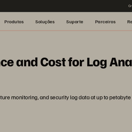
Cr
Produtos
Soluções
Suporte
Parceiros
R
e and Cost for Log Ana
cture monitoring, and security log data at up to petabyt