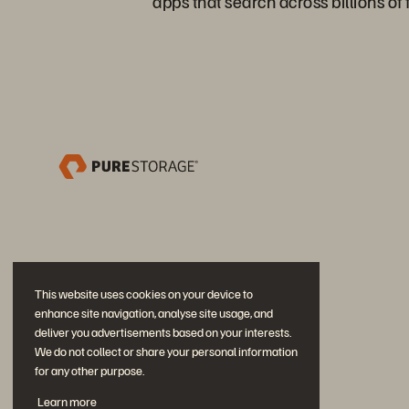
apps that search across billions of f
This website uses cookies on your device to
enhance site navigation, analyse site usage, and
deliver you advertisements based on your interests.
We do not collect or share your personal information
for any other purpose.
Participe da conversa
Learn more