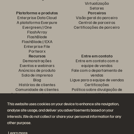
Virtualização
Setores
Plataforma e produtos
Parceiros
Enterprise Data Cloud
Visão geral do parceiro
A plataforma Everpure
Central de parceiros
Evergreen//One
Certificações de parceiro
FlashArray
FlashBlade
FlashBlade//EXA
Enterprise File
Portworx
Recursos
Entre em contato
Demonstrações
Entre em contato com a
Eventos e webinars
equipe de vendas
Anúncios de produto
Fale com o departamento de
Sala de imprensa
vendas
Blog
Ligue para a equipe de vendas
Histórias de clientes
Certificações
Comunidade de clientes
Política sobre divulgação de
Artigos sobre conhecimentos
vulnerabilidades
This website uses cookies on your device to enhance site navigation,
analyse site usage, and deliver you advertisements based on your
Participe da conversa
interests. We do not collect or share your personal information for any
Siga todas as redes sociais da Everpure
other purpose.
Learn more