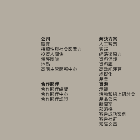
公司
解決方案
職涯
人工智慧
持續性與社會影響力
雲端
投資人關係
網路復原力
領導團隊
資料保護
地點
資料庫
高階主管簡報中心
高效能運算
虛擬化
產業
合作夥伴
資源
合作夥伴總覽
示範
合作夥伴中心
活動和線上研討會
合作夥伴認證
產品公告
新聞室
部落格
客戶成功案例
客戶社群
知識文章