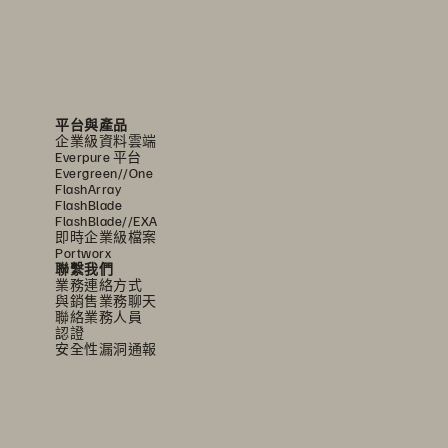
平台與產品
企業級資料雲端
Everpure 平台
Evergreen//One
FlashArray
FlashBlade
FlashBlade//EXA
即時企業級檔案
Portworx
聯繫我們
業務連絡方式
與銷售業務聊天
聯絡業務人員
認證
安全性漏洞通報