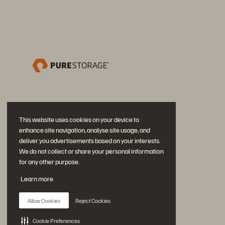
This website uses cookies on your device to
enhance site navigation, analyse site usage, and
deliver you advertisements based on your interests.
We do not collect or share your personal information
for any other purpose.
加入討論
Learn more
追蹤所有 Everpure 官方社群平台
Allow Cookies
Reject Cookies
Cookie Preferences