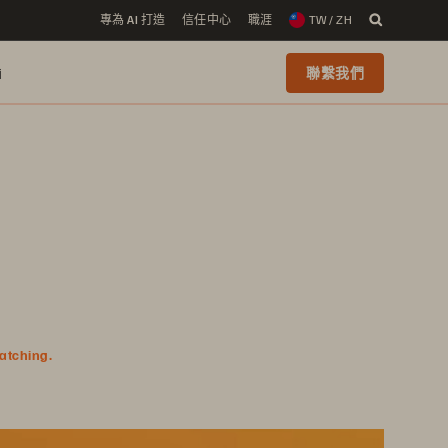
專為 AI 打造
信任中心
職涯
TW / ZH
i
聯繫我們
watching.