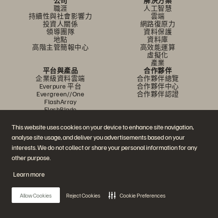
公司
解決方案
職涯
人工智慧
持續性與社會影響力
雲端
投資人關係
網路復原力
領導團隊
資料保護
地點
資料庫
高階主管簡報中心
高效能運算
虛擬化
產業
平台與產品
合作夥伴
企業級資料雲端
合作夥伴總覽
Everpure 平台
合作夥伴中心
Evergreen//One
合作夥伴認證
FlashArray
FlashBlade
FlashBlade//EXA
即時企業級檔案
This website uses cookies on your device to enhance site navigation,
Portworx
analyse site usage, and deliver you advertisements based on your
資源
聯繫我們
interests. We do not collect or share your personal information for any
示範
業務連絡方式
活動和線上研討會
與銷售業務聊天
other purpose.
產品公告
聯絡業務人員
新聞室
認證
Learn more
部落格
安全性漏洞通報
客戶成功案例
客戶社群
Allow Cookies
Reject Cookies
Cookie Preferences
知識文章