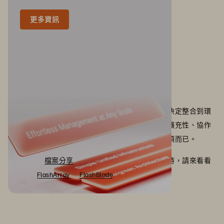
更多資訊
結論
有數種企業級檔案分享解決方案可供選擇。確保您決定整合到環
境中的設備具備您業務所需的所有功能。安全性、擴充性、協作
工具、檔案組織，以及管理簡易性，都只是其中幾項而已。
當您的企業
檔案分享
需要安全、高效能的資料儲存時，請來看看
Everpure
FlashArray
和
FlashBlade
®。