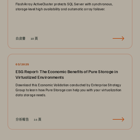
FlashArray ActiveCluster protects SQL Server with synchronous,
storage-level high availability and automatic array failover.
白皮書
10 頁
03/2025
ESG Report: The Economic Benefits of Pure Storage in
Virtualized Environments
Download this Economic Validation conducted by Enterprise Strategy
Group to learn how Pure Storage can help you with your virtualization
data storage needs.
分析報告
16 頁