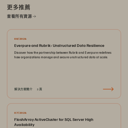
更多推薦
查看所有資源
08/2026
Everpure and Rubrik: Unstructured Data Resilience
Discover how the partnership between Rubrik and Everpure redefines
how organizations manage and secure unstructured data at scale.
解決方案簡介
3 頁
07/2026
FlashArray ActiveCluster for SQL Server High
Availability