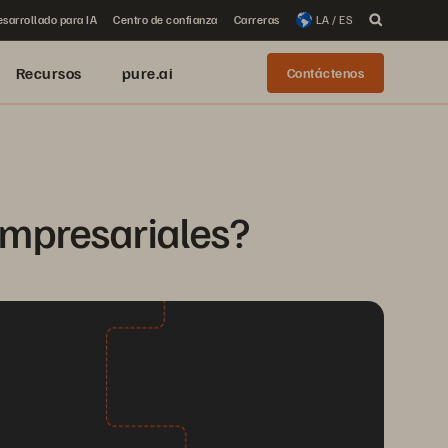
sarrollado para IA
Centro de confianza
Carreras
LA / ES
Recursos
pure.ai
Contáctenos
empresariales?