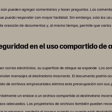
a aún pueden agregar comentarios y hacer preguntas. Los comentar
que pueda responder con mayor facilidad. Sin embargo, solo los us
so de creación de documentos y, al mismo tiempo, permite que varios
eguridad en el uso compartido de 
r correo electrónico, su superficie de ataque se expande. Los corr
envían mensajes al destinatario incorrecto. El documento podría co
rtido de archivos empresariales elimina esta preocupación con sus 
lmente un enlace a un archivo compartido al destinatario incorrect
misos adecuados. Los propietarios de archivos también pueden revoc
a la empresa, perdería el acceso cuando su cuenta esté deshabili