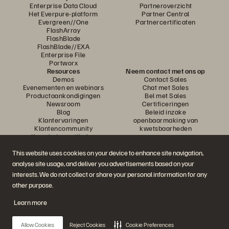
Enterprise Data Cloud
Partneroverzicht
Het Everpure-platform
Partner Central
Evergreen//One
Partnercertificaten
FlashArray
FlashBlade
FlashBlade//EXA
Enterprise File
Portworx
Resources
Neem contact met ons op
Demos
Contact Sales
Evenementen en webinars
Chat met Sales
Productaankondigingen
Bel met Sales
Newsroom
Certificeringen
Blog
Beleid inzake
Klantervaringen
openbaarmaking van
Klantencommunity
kwetsbaarheden
Knowledge-artikelen
This website uses cookies on your device to enhance site navigation,
analyse site usage, and deliver you advertisements based on your
Neem deel aan het gesprek
interests. We do not collect or share your personal information for any
Volg alle officiële sociale kanalen van Everpure
other purpose.
Learn more
© 2026 Everpure, Inc. Alle rechten voorbehouden.
Allow Cookies
Reject Cookies
Cookie Preferences
Privacy
Algemene voorwaarden website
Legal
Vertrouwenscentrum