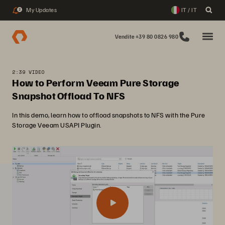
My Updates
IT / IT
2
Vendite +39 80 0826 980
2:39 VIDEO
How to Perform Veeam Pure Storage
Snapshot Offload To NFS
In this demo, learn how to offload snapshots to NFS with the Pure
Storage Veeam USAPI Plugin.