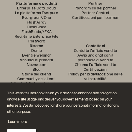
Piattaforma e prodotti
Partner
Enterprise Data Cloud
Panoramica dei partner
La piattaforma Everpure
Partner Central
Evergreen//One
Certificazioni per i partner
FlashArray
FlashBlade
FlashBlade//EXA
Real-time Enterprise File
Portworx
Risorse
Contattaci
Demo
Contatta l'ufficio vendite
Eventi e webinar
Avvia una chat con il
Annunci di prodotti
personale di vendita
Newsroom
Chiama l'ufficio vendite
Blog
Certificazioni
Storie dei clienti
Policy per la divulgazione delle
Community dei clienti
vulnerabilità
Articolo della knowledge base
This website uses cookies on your device to enhance site navigation,
analyse site usage, and deliver you advertisements based on your
Partecipa alla conversazione
interests. We do not collect or share your personal information for any
Segui tutti i canali social ufficiali di Everpure
other purpose.
Learn more
© 2026 Everpure, Inc. Tutti i diritti sono riservati.