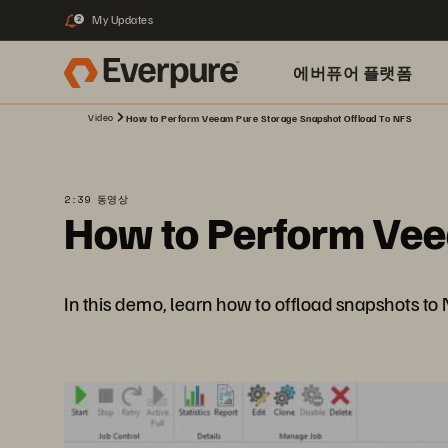
My Updates
2
에버퓨어 플랫폼
Video
How to Perform Veeam Pure Storage Snapshot Offload To NFS
2:39 동영상
How to Perform Vee
In this demo, learn how to offload snapshots t