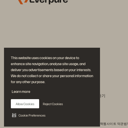
This website uses cookies on your device to
enhance site navigation, analyse site usage, and
deliver you advertisements based on your interests.
We do not collect or share your personal information
for any other purpose.
문의하기
Learn more
에버퓨어(Everpure) 공식 소셜미디어 팔로우하기
Allow Cookies
Reject Cookies
Cookie Preferences
© 2026 Everpure, Inc. All rights reserved.
개인정보 보호 정책
웹사이트 약관
법