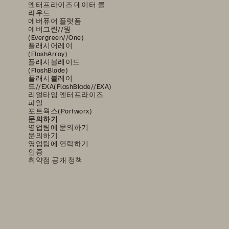
엔터프라이즈 데이터 클
라우드
에버퓨어 플랫폼
에버그린//원
(Evergreen//One)
플래시어레이
(FlashArray)
플래시블레이드
(FlashBlade)
플래시블레이
드//EXA(FlashBlade//EXA)
리얼타임 엔터프라이즈
파일
포트웍스(Portworx)
문의하기
영업팀에 문의하기
문의하기
영업팀에 연락하기
인증
취약점 공개 정책