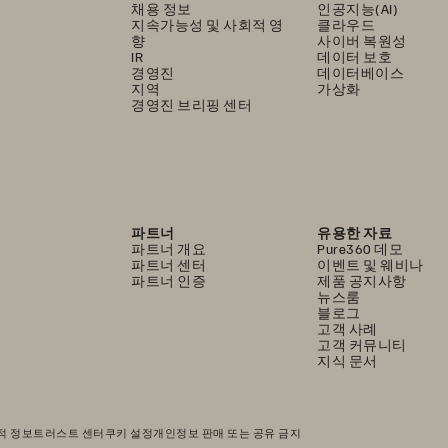
채용 정보
인공지능(AI)
지속가능성 및 사회적 영
클라우드
향
사이버 복원성
IR
데이터 보호
경영진
데이터베이스
지역
가상화
경영진 브리핑 센터
파트너
유용한 자료
파트너 개요
Pure360 데모
파트너 센터
이벤트 및 웨비나
파트너 인증
제품 공지사항
뉴스룸
블로그
고객 사례
고객 커뮤니티
지식 문서
적 정보
트러스트 센터
쿠키 설정
개인정보 판매 또는 공유 금지