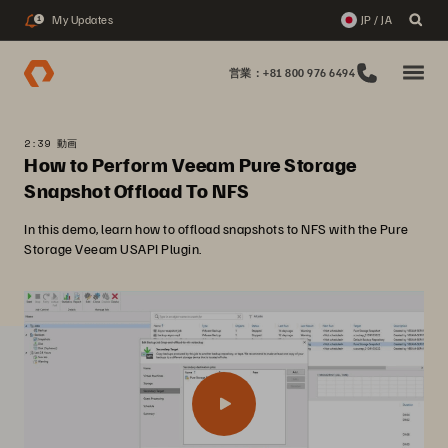
My Updates
JP / JA
1
営業：+81 800 976 6494
2:39 動画
How to Perform Veeam Pure Storage
Snapshot Offload To NFS
In this demo, learn how to offload snapshots to NFS with the Pure
Storage Veeam USAPI Plugin.