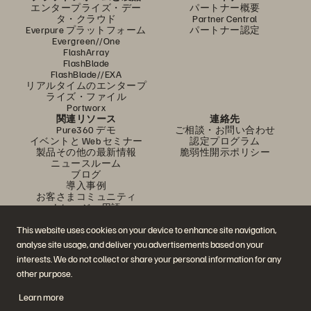
エンタープライズ・デー
パートナー概要
タ・クラウド
Partner Central
Everpure プラットフォーム
パートナー認定
Evergreen//One
FlashArray
FlashBlade
FlashBlade//EXA
リアルタイムのエンタープ
ライズ・ファイル
Portworx
関連リソース
連絡先
Pure360 デモ
ご相談・お問い合わせ
イベントと Web セミナー
認定プログラム
製品その他の最新情報
脆弱性開示ポリシー
ニュースルーム
ブログ
導入事例
お客さまコミュニティ
ナレッジ・用語
This website uses cookies on your device to enhance site navigation,
analyse site usage, and deliver you advertisements based on your
公式 SNS
interests. We do not collect or share your personal information for any
是非フォローをお願いします！
other purpose.
Learn more