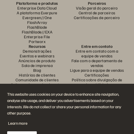
Plataforma e produtos
Parceiros
Enterprise Data Cloud
Visão geral do parceiro
A plataforma Everpure
Central de parceiros
Evergreen//One
Certificações de parceiro
FlashArray
FlashBlade
FlashBlade//EXA
Enterprise File
Portworx
Recursos
Entre em contato
Demonstrações
Entre em contato com a
Eventos e webinars
equipe de vendas
Anúncios de produto
Fale com o departamento de
Sala de imprensa
vendas
Blog
Ligue para a equipe de vendas
Histórias de clientes
Certificações
Comunidade de clientes
Política sobre divulgação de
Artigos sobre conhecimentos
vulnerabilidades
This website uses cookies on your device to enhance site navigation,
analyse site usage, and deliver you advertisements based on your
Participe da conversa
interests. We do not collect or share your personal information for any
Siga todas as redes sociais da Everpure
other purpose.
Learn more
© 2026 Everpure, Inc. Todos os direitos reservados.