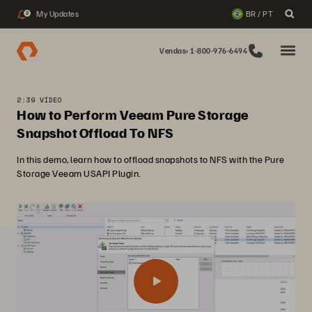
My Updates
BR / PT
2
Vendas: 1-800-976-6494
2:39 VÍDEO
How to Perform Veeam Pure Storage
Snapshot Offload To NFS
In this demo, learn how to offload snapshots to NFS with the Pure
Storage Veeam USAPI Plugin.