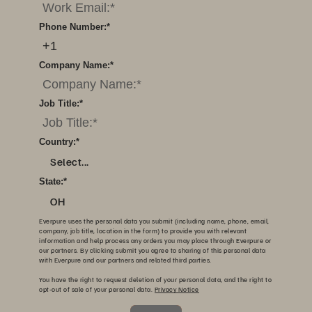
Phone Number:
*
Company Name:
*
Job Title:
*
Country:
*
Select...
State:
*
OH
Everpure uses the personal data you submit (including name, phone, email,
company, job title, location in the form) to provide you with relevant
information and help process any orders you may place through Everpure or
our partners. By clicking submit you agree to sharing of this personal data
with Everpure and our partners and related third parties.
You have the right to request deletion of your personal data, and the right to
opt-out of sale of your personal data.
Privacy Notice