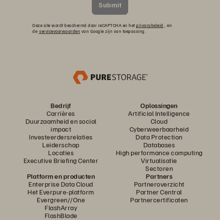
Submit
Deze site wordt beschermd door reCAPTCHA en het
privacybeleid
, en
de
servicevoorwaarden
van Google zijn van toepassing.
Bedrijf
Oplossingen
Carrières
Artificial Intelligence
Duurzaamheid en social
Cloud
impact
Cyberweerbaarheid
Investeerdersrelaties
Data Protection
Leiderschap
Databases
Locaties
High performance computing
Executive Briefing Center
Virtualisatie
Sectoren
Platform en producten
Partners
Enterprise Data Cloud
Partneroverzicht
Het Everpure-platform
Partner Central
Evergreen//One
Partnercertificaten
FlashArray
FlashBlade