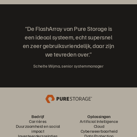
“De FlashArray van Pure Storage is
een ideaal systeem, echt supersnel
en zeer gebruiksvriendelijk, daar zijn
we tevreden over.”
Schelte Wijma, senior systemmanager
Bedrijf
Oplossingen
Carrières
Artificial Intelligence
Duurzaamheid en social
Cloud
impact
Cyberweerbaarheid
Investeerdersrelaties
Data Protection