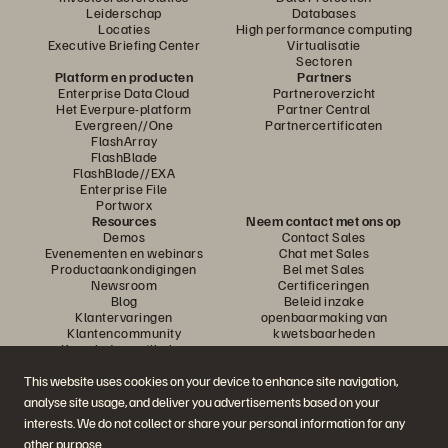
Leiderschap
Databases
Locaties
High performance computing
Executive Briefing Center
Virtualisatie
Sectoren
Platform en producten
Partners
Enterprise Data Cloud
Partneroverzicht
Het Everpure-platform
Partner Central
Evergreen//One
Partnercertificaten
FlashArray
FlashBlade
FlashBlade//EXA
Enterprise File
Portworx
Resources
Neem contact met ons op
Demos
Contact Sales
Evenementen en webinars
Chat met Sales
Productaankondigingen
Bel met Sales
Newsroom
Certificeringen
Blog
Beleid inzake
Klantervaringen
openbaarmaking van
Klantencommunity
kwetsbaarheden
Knowledge-artikelen
This website uses cookies on your device to enhance site navigation,
analyse site usage, and deliver you advertisements based on your
Neem deel aan het gesprek
interests. We do not collect or share your personal information for any
Volg alle officiële sociale kanalen van Everpure
other purpose.