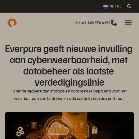
NL / NL
Sales 1-800-976-6494
Everpure geeft nieuwe invulling 
aan cyberweerbaarheid, met 
databeheer als laatste 
verdedigingslinie
In het AI-tijdperk zijn storage en databeheer bepalend voor het 
voortbestaan van bedrijven als de security aan de rand  faalt