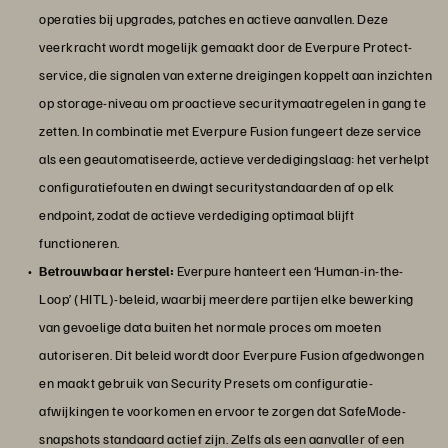
operaties bij upgrades, patches en actieve aanvallen. Deze
veerkracht wordt mogelijk gemaakt door de Everpure Protect-
service, die signalen van externe dreigingen koppelt aan inzichten
op storage-niveau om proactieve securitymaatregelen in gang te
zetten. In combinatie met Everpure Fusion fungeert deze service
als een geautomatiseerde, actieve verdedigingslaag: het verhelpt
configuratiefouten en dwingt securitystandaarden af op elk
endpoint, zodat de actieve verdediging optimaal blijft
functioneren.
Betrouwbaar herstel:
Everpure hanteert een ‘Human-in-the-
Loop’ (HITL)-beleid, waarbij meerdere partijen elke bewerking
van gevoelige data buiten het normale proces om moeten
autoriseren. Dit beleid wordt door Everpure Fusion afgedwongen
en maakt gebruik van Security Presets om configuratie-
afwijkingen te voorkomen en ervoor te zorgen dat SafeMode-
snapshots standaard actief zijn. Zelfs als een aanvaller of een