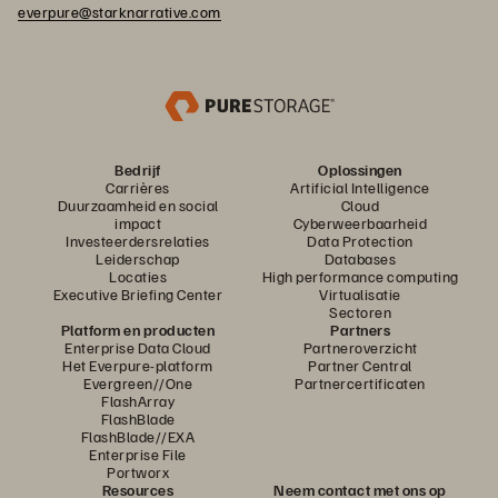
everpure@starknarrative.com
Bedrijf
Oplossingen
Carrières
Artificial Intelligence
Duurzaamheid en social
Cloud
impact
Cyberweerbaarheid
Investeerdersrelaties
Data Protection
Leiderschap
Databases
Locaties
High performance computing
Executive Briefing Center
Virtualisatie
Sectoren
Platform en producten
Partners
Enterprise Data Cloud
Partneroverzicht
Het Everpure-platform
Partner Central
Evergreen//One
Partnercertificaten
FlashArray
FlashBlade
FlashBlade//EXA
Enterprise File
Portworx
Resources
Neem contact met ons op