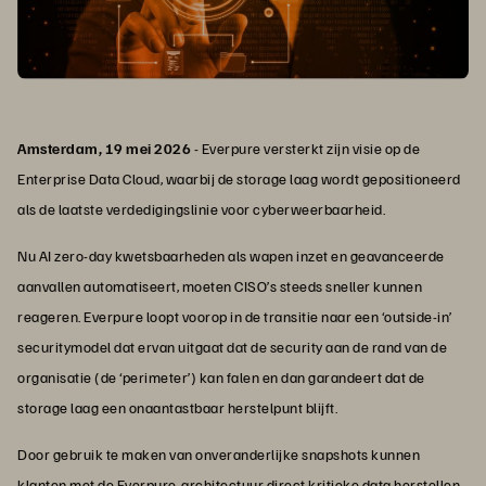
Amsterdam, 19 mei 2026
- Everpure versterkt zijn visie op de
Enterprise Data Cloud, waarbij de storage laag wordt gepositioneerd
als de laatste verdedigingslinie voor cyberweerbaarheid.
Nu AI zero-day kwetsbaarheden als wapen inzet en geavanceerde
aanvallen automatiseert, moeten CISO’s steeds sneller kunnen
reageren. Everpure loopt voorop in de transitie naar een ‘outside-in’
securitymodel dat ervan uitgaat dat de security aan de rand van de
organisatie (de ‘perimeter’) kan falen en dan garandeert dat de
storage laag een onaantastbaar herstelpunt blijft.
Door gebruik te maken van onveranderlijke snapshots kunnen
klanten met de Everpure-architectuur direct kritieke data herstellen,