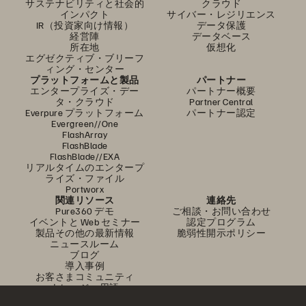
サステナビリティと社会的
クラウド
インパクト
サイバー・レジリエンス
IR（投資家向け情報）
データ保護
経営陣
データベース
所在地
仮想化
エグゼクティブ・ブリーフ
ィング・センター
プラットフォームと製品
パートナー
エンタープライズ・デー
パートナー概要
タ・クラウド
Partner Central
Everpure プラットフォーム
パートナー認定
Evergreen//One
FlashArray
FlashBlade
FlashBlade//EXA
リアルタイムのエンタープ
ライズ・ファイル
Portworx
関連リソース
連絡先
Pure360 デモ
ご相談・お問い合わせ
イベントと Web セミナー
認定プログラム
製品その他の最新情報
脆弱性開示ポリシー
ニュースルーム
ブログ
導入事例
お客さまコミュニティ
ナレッジ・用語