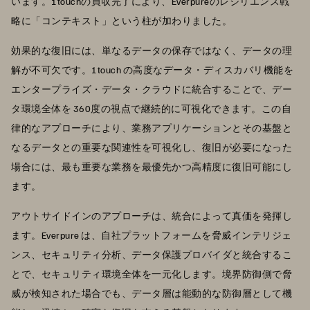
います。1touchの買収完了により、Everpureのレジリエンス戦
略に「コンテキスト」という柱が加わりました。
効果的な復旧には、単なるデータの保存ではなく、データの理
解が不可欠です。1touch の高度なデータ・ディスカバリ機能を
エンタープライズ・データ・クラウドに統合することで、デー
タ環境全体を 360度の視点で継続的に可視化できます。この自
律的なアプローチにより、業務アプリケーションとその基盤と
なるデータとの重要な関連性を可視化し、復旧が必要になった
場合には、最も重要な業務を最優先かつ高精度に復旧可能にし
ます。
アウトサイドインのアプローチは、統合によって真価を発揮し
ます。Everpure は、自社プラットフォームを脅威インテリジェ
ンス、セキュリティ分析、データ保護プロバイダと統合するこ
とで、セキュリティ環境全体を一元化します。境界防御側で脅
威が検知された場合でも、データ層は能動的な防御層として機