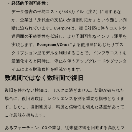
経済的予測可能性：
データ侵害の平均コストが 444万ドル（注 2）に達するな
か、企業は「身代金の支払いか復旧対応か」という難しい判
断に迫られています。Everpureは、復旧対応に伴うコストや
運用面の不確実性を低減し、より予測可能なインフラ運用を
実現します。
Evergreen//One
による使用量に応じたサブス
クリプション型モデルを利用することで、インフラコストを
最適化すると同時に、停止を伴うアップグレードやダウンタ
イムによる財務負担を軽減できます。
数週間ではなく数時間で復旧
復旧を伴わない検知は、リスクに過ぎません。防御が破られた
場合に、復旧速度は、レジリエンスを測る重要な指標となりま
す。しかし、復旧速度は、精度と信頼性を備えた基盤があって
こそ意味を持ちます。
あるフォーチュン 100 企業は、従来型防御を回避する高度なマ