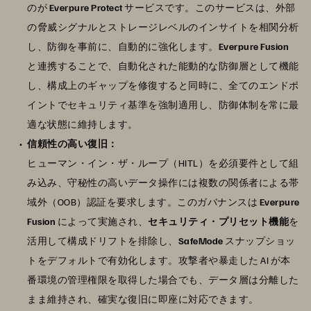
のが
Everpure Protect
サービスです。このサービスは、外部
の脅威シグナルとストレージレベルのインサイトを相関分析
し、防御を事前に、自動的に強化します。
Everpure Fusion
と連携することで、自動化された能動的な防御層として機能
し、構成上のギャップを修復すると同時に、全てのエンドポ
イントでセキュリティ基準を強制適用し、防御体制を常に最
適な状態に維持します。
信頼性の高い復旧：
ヒューマン・イン・ザ・ループ（HITL）を必須要件として組
み込み、守秘性の高いデータ操作には複数の関係者による帯
域外（OOB）認証を要求します。このガバナンスは
Everpure
Fusion
によって実施され、
セキュリティ・プリセット機能
を
活用して構成ドリフトを排除し、
SafeMode
スナップショッ
トをデフォルトで有効化します。攻撃者や暴走した AI が本
番環境の管理権限を取得した場合でも、データ層は分離した
まま維持され、確実な復旧に即座に対応できます。