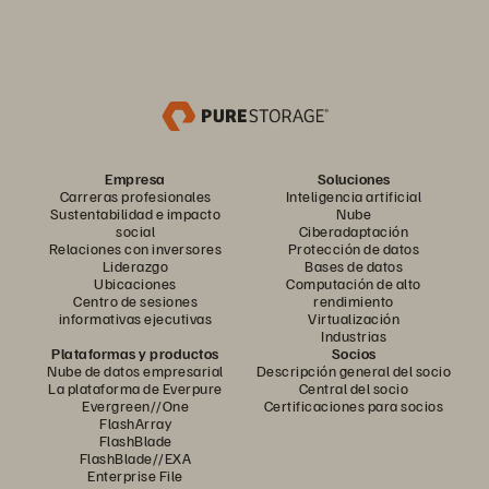
Empresa
Soluciones
Carreras profesionales
Inteligencia artificial
Sustentabilidad e impacto
Nube
social
Ciberadaptación
Relaciones con inversores
Protección de datos
Liderazgo
Bases de datos
Ubicaciones
Computación de alto
Centro de sesiones
rendimiento
informativas ejecutivas
Virtualización
Industrias
Plataformas y productos
Socios
Nube de datos empresarial
Descripción general del socio
La plataforma de Everpure
Central del socio
Evergreen//One
Certificaciones para socios
FlashArray
FlashBlade
FlashBlade//EXA
Enterprise File