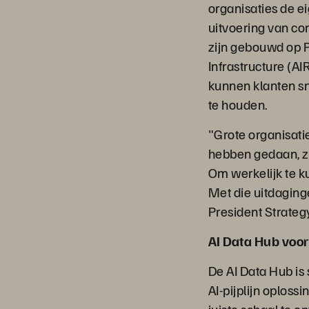
organisaties de e
uitvoering van co
zijn gebouwd op P
Infrastructure (A
kunnen klanten sn
te houden.
"Grote organisatie
hebben gedaan, zu
Om werkelijk te k
Met die uitdaging
President Strategy
AI Data Hub voor 
De AI Data Hub is
AI-pijplijn oploss