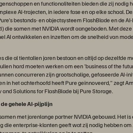
igenschappen en functionaliteiten bieden die zij nodig
mplexe AI-trajecten, in iedere fase en op elke schaal. D
ure's bestands- en objectsysteem FlashBlade en de AI
IRI) die samen met NVIDIA wordt aangeboden. Met deze
el AI ontwikkelen en inzetten om de snelheid van mode
s die al tientallen jaren bestaan en altijd op dezelfde 
llen hard moeten werken om een 'business of the futur
unnen concurreren zijn grootschalige, gefaseerde AI-ini
en in het achterhoofd heeft Pure geïnnoveerd," zegt Am
 and Solutions for FlashBlade bij Pure Storage.
de gehele AI-pijplijn
 samen met jarenlange partner NVIDIA gebouwd. Het is
ing die enterprise-klanten geeft wat zij nodig hebben om 