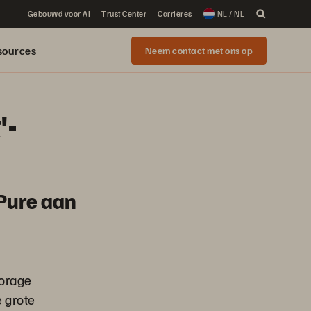
Gebouwd voor AI
Trust Center
Carrières
NL / NL
sources
Neem contact met ons op
'-
Pure aan
torage
 grote