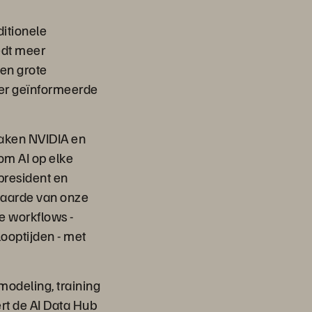
itionele
iedt meer
en grote
ter geïnformeerde
aken NVIDIA en
 om AI op elke
president en
waarde van onze
e workflows -
ooptijden - met
 modeling, training
ert de AI Data Hub