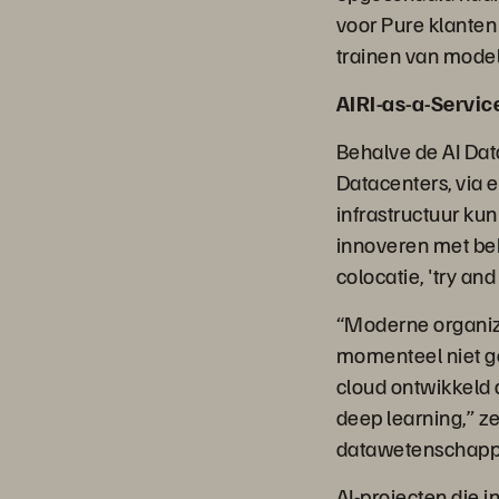
voor Pure klanten
trainen van model
AIRI-as-a-Servic
Behalve de AI Dat
Datacenters, via e
infrastructuur ku
innoveren met beh
colocatie, 'try a
“Moderne organiza
momenteel niet ge
cloud ontwikkeld 
deep learning,” ze
datawetenschappe
AI-projecten die i