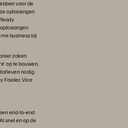
 hebben voor de
eze oplossingen
-Ready
 oplossingen
rne business bij
manier zaken
e' op te bouwen.
tiatieven nodig.
y Fowler, Vice
 een end-to-end
AI snel en op de