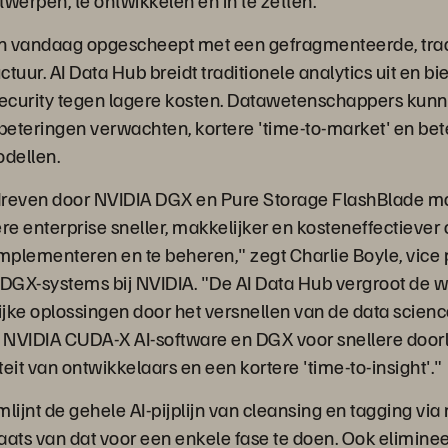
ntwerpen, te ontwikkelen en in te zetten.
en vandaag opgescheept met een gefragmenteerde, trad
uctuur. AI Data Hub breidt traditionele analytics uit en b
ecurity tegen lagere kosten. Datawetenschappers kunn
rbeteringen verwachten, kortere 'time-to-market' en be
dellen.
dreven door NVIDIA DGX en Pure Storage FlashBlade m
re enterprise sneller, makkelijker en kosteneffectiever
implementeren en te beheren," zegt Charlie Boyle, vice 
DGX-systems bij NVIDIA. "De AI Data Hub vergroot de 
e oplossingen door het versnellen van de data scienc
NVIDIA CUDA-X AI-software en DGX voor snellere doorl
eit van ontwikkelaars en een kortere 'time-to-insight'."
lijnt de gehele AI-pijplijn van cleansing en tagging via
laats van dat voor een enkele fase te doen. Ook elimine