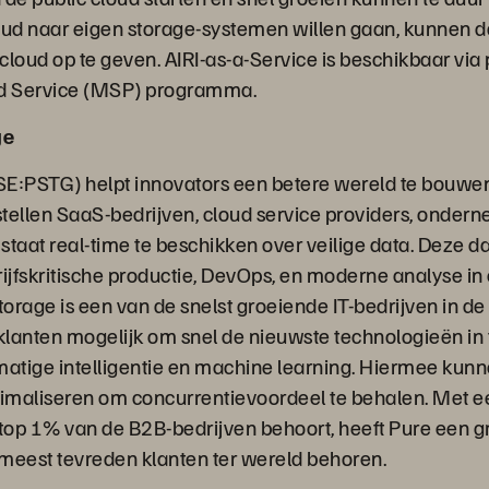
oud naar eigen storage-systemen willen gaan, kunnen 
loud op te geven. AIRI-as-a-Service is beschikbaar via 
d Service (MSP) programma.
ge
E:PSTG) helpt innovators een betere wereld te bouwen
tellen SaaS-bedrijven, cloud service providers, onder
 staat real-time te beschikken over veilige data. Deze d
rijfskritische productie, DevOps, en moderne analyse in
orage is een van de snelst groeiende IT-bedrijven in de
 klanten mogelijk om snel de nieuwste technologieën in 
tige intelligentie en machine learning. Hiermee kunn
imaliseren om concurrentievoordeel te behalen. Met e
 top 1% van de B2B-bedrijven behoort, heeft Pure een 
e meest tevreden klanten ter wereld behoren.