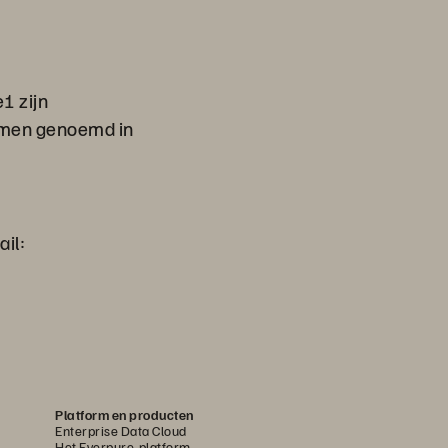
e1 zijn
namen genoemd in
il:
Platform en producten
Enterprise Data Cloud
Het Everpure-platform