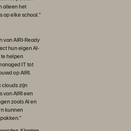
 alleen het
 op elke schaal."
n van AIRI-Ready
ect hun eigen AI-
 te helpen
managed IT tot
bouwd op AIRI.
 clouds zijn
s van AIRI een
ngen zoals AI en
ern kunnen
npakken.”
r worden. Klanten