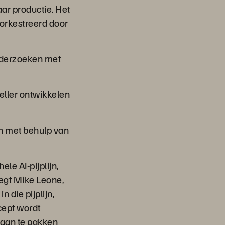
aar productie. Het
eorkestreerd door
nderzoeken met
eller ontwikkelen
en met behulp van
le AI-pijplijn,
zegt Mike Leone,
n die pijplijn,
cept wordt
 aan te pakken