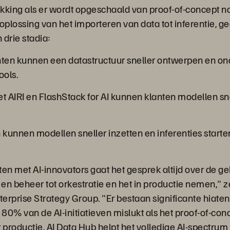
lukking als er wordt opgeschaald van proof-of-concept n
oplossing van het importeren van data tot inferentie, g
 drie stadia:
ten kunnen een datastructuur sneller ontwerpen en o
ools.
t AIRI en FlashStack for AI kunnen klanten modellen sn
 kunnen modellen sneller inzetten en inferenties start
 met AI-innovators gaat het gesprek altijd over de gehe
 en beheer tot orkestratie en het in productie nemen," 
terprise Strategy Group. "Er bestaan significante hiaten i
80% van de AI-initiatieven mislukt als het proof-of-con
productie. AI Data Hub helpt het volledige AI-spectrum