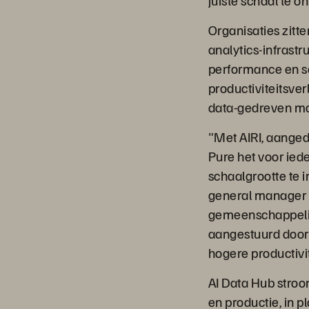
juiste schaal te o
Organisaties zitt
analytics-infrastr
performance en s
productiviteitsve
data-gedreven mo
"Met AIRI, aange
Pure het voor iede
schaalgrootte te 
general manager 
gemeenschappelijk
aangestuurd door 
hogere productivit
AI Data Hub stroom
en productie, in p