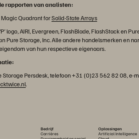
de rapporten van analisten:
8 Magic Quadrant for
Solid-State Arrays
‘P’ logo, AIRI, Evergreen, FlashBlade, FlashStack en Pur
n Pure Storage, Inc. Alle andere handelsmerken en 
 eigendom van hun respectieve eigenaars.
atie:
 Storage Persdesk, telefoon +31 (0)23 562 82 08, e-ma
cktwice.nl
.
Bedrijf
Oplossingen
Carrières
Artificial Intelligence
Duurzaamheid en social
Cloud