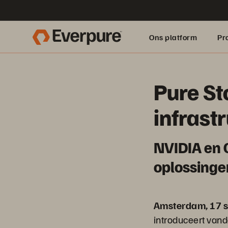
Ons platform
Pr
pure.ai
Pure Sto
infrast
NVIDIA en 
oplossingen
Amsterdam, 17 s
introduceert vand