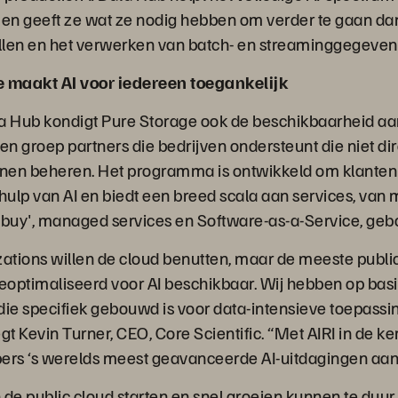
 en geeft ze wat ze nodig hebben om verder te gaan dan
len en het verwerken van batch- en streaminggegevens
e maakt AI voor iedereen toegankelijk
a Hub kondigt Pure Storage ook de beschikbaarheid aa
en groep partners die bedrijven ondersteunt die niet dir
nnen beheren. Het programma is ontwikkeld om klanten
ulp van AI en biedt een breed scala aan services, van 
nd buy', managed services en Software-as-a-Service, ge
tions willen de cloud benutten, maar de meeste public
optimaliseerd voor AI beschikbaar. Wij hebben op basi
die specifiek gebouwd is voor data-intensieve toepassi
gt Kevin Turner, CEO, Core Scientific. “Met AIRI in de k
rs ‘s werelds meest geavanceerde AI-uitdagingen aa
n de public cloud starten en snel groeien kunnen te duu