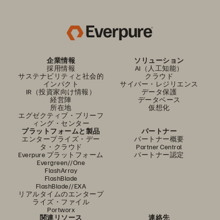
企業情報
ソリューション
採用情報
AI（人工知能）
サステナビリティと社会的
クラウド
インパクト
サイバー・レジリエンス
IR（投資家向け情報）
データ保護
経営陣
データベース
所在地
仮想化
エグゼクティブ・ブリーフ
ィング・センター
プラットフォームと製品
パートナー
エンタープライズ・デー
パートナー概要
タ・クラウド
Partner Central
Everpure プラットフォーム
パートナー認定
Evergreen//One
FlashArray
FlashBlade
FlashBlade//EXA
リアルタイムのエンタープ
ライズ・ファイル
Portworx
関連リソース
連絡先