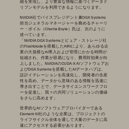
縮を実現し、より豊富な情報に基づくデータド
リブンモデルを利用できるようになります。
NVIDIA社でバイスプレジデント兼DGX Systems
担当ジェネラルマネージャーを務めるチャーリ
ー・ボイル（Charlie Boyle）氏は、次のように
述べています。
「NVIDIA DGX Systemsとピュア・ストレージ社
のFlashbladeを搭載したAIRIにより、あらゆる企
業の大規模なAI導入および管理にかかる時間が
短縮され、作業が容易になり、費用対効果が向
上しました。NVIDIAのCUDA-X AIソフトウェアお
よびDGX Systemsを搭載したAIデータハブは、
設計イテレーションを高速化し、開発者の生産
性を高め、データから意味のある情報を迅速に
導き出すことで、データサイエンスワークフロ
ーを促進し、我々の共同ソリューションの価値
をさらに高めます」
世界的なAIソフトウェアプロバイダーである
Element AI社のような企業は、プロジェクトの
ライフサイクル全体を通して大量のデータに高
速にアクセスする必要があります。