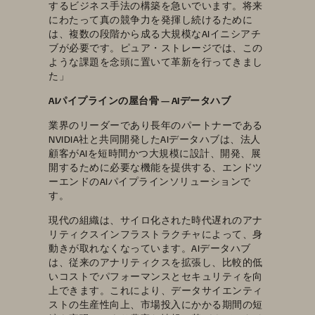
するビジネス手法の構築を急いでいます。将来
にわたって真の競争力を発揮し続けるために
は、複数の段階から成る大規模なAIイニシアチ
ブが必要です。ピュア・ストレージでは、この
ような課題を念頭に置いて革新を行ってきまし
た」
AIパイプラインの屋台骨 — AIデータハブ
業界のリーダーであり長年のパートナーである
NVIDIA社と共同開発したAIデータハブは、法人
顧客がAIを短時間かつ大規模に設計、開発、展
開するために必要な機能を提供する、エンドツ
ーエンドのAIパイプラインソリューションで
す。
現代の組織は、サイロ化された時代遅れのアナ
リティクスインフラストラクチャによって、身
動きが取れなくなっています。AIデータハブ
は、従来のアナリティクスを拡張し、比較的低
いコストでパフォーマンスとセキュリティを向
上できます。これにより、データサイエンティ
ストの生産性向上、市場投入にかかる期間の短