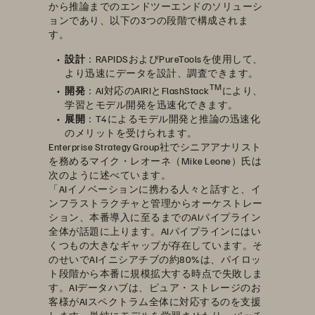
から推論までのエンドツーエンドのソリューシ
ョンであり、以下の3つの段階で構成されま
す。
設計
：RAPIDSおよびPureToolsを使用して、
より迅速にデータを設計、調査できます。
TM
開発
：AI対応のAIRIとFlashStack
により、
学習とモデル開発を迅速化できます。
展開
：T4によるモデル開発と推論の迅速化
のメリットを受けられます。
Enterprise Strategy Group社でシニアアナリスト
を務めるマイク・レオーネ（Mike Leone）氏は
次のように述べています。
「AIイノベーションに携わる人々と話すと、イ
ンフラストラクチャと管理からオーケストレー
ション、本番導入に至るまでのAIパイプライン
全体が話題に上ります。AIパイプラインにはい
くつもの大きなギャップが存在しています。そ
のせいでAIイニシアチブの約80%は、パイロッ
ト段階から本番に規模拡大する時点で失敗しま
す。AIデータハブは、ピュア・ストレージのお
客様がAIスペクトラム全体に対応するのを支援