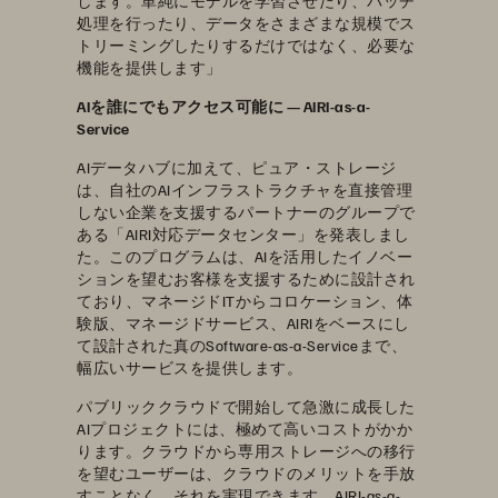
します。単純にモデルを学習させたり、バッチ
処理を行ったり、データをさまざまな規模でス
トリーミングしたりするだけではなく、必要な
機能を提供します」
AIを誰にでもアクセス可能に — AIRI-as-a-
Service
AIデータハブに加えて、ピュア・ストレージ
は、自社のAIインフラストラクチャを直接管理
しない企業を支援するパートナーのグループで
ある「AIRI対応データセンター」を発表しまし
た。このプログラムは、AIを活用したイノベー
ションを望むお客様を支援するために設計され
ており、マネージドITからコロケーション、体
験版、マネージドサービス、AIRIをベースにし
て設計された真のSoftware-as-a-Serviceまで、
幅広いサービスを提供します。
パブリッククラウドで開始して急激に成長した
AIプロジェクトには、極めて高いコストがかか
ります。クラウドから専用ストレージへの移行
を望むユーザーは、クラウドのメリットを手放
すことなく、それを実現できます。AIRI-as-a-