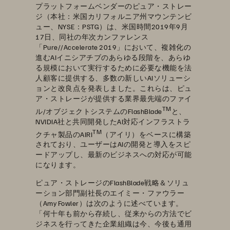
プラットフォームベンダーのピュア・ストレー
ジ（本社：米国カリフォルニア州マウンテンビ
ュー、NYSE：PSTG）は、米国時間2019年9月
17日、同社の年次カンファレンス
「Pure//Accelerate 2019」において、複雑化の
進むAIイニシアチブのあらゆる段階を、あらゆ
る規模において実行するために必要な機能を法
人顧客に提供する、多数の新しいAIソリューシ
ョンと改良点を発表しました。これらは、ピュ
ア・ストレージが提供する業界最先端のファイ
TM
ル/オブジェクトシステムのFlashBlade
と、
NVIDIA社と共同開発したAI対応インフラストラ
TM
クチャ製品のAIRI
（アイリ）をベースに構築
されており、ユーザーはAIの開発と導入をスピ
ードアップし、最新のビジネスへの対応が可能
になります。
ピュア・ストレージのFlashBlade戦略＆ソリュ
ーション部門副社長のエイミー・ファウラー
（Amy Fowler）は次のように述べています。
「何十年も前から存続し、従来からの方法でビ
ジネスを行ってきた企業組織は今、今後も通用