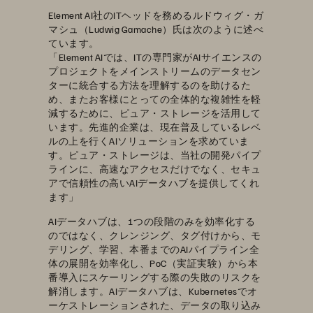
Element AI社のITヘッドを務めるルドウィグ・ガ
マシュ（Ludwig Gamache）氏は次のように述べ
ています。
「Element AIでは、ITの専門家がAIサイエンスの
プロジェクトをメインストリームのデータセン
ターに統合する方法を理解するのを助けるた
め、またお客様にとっての全体的な複雑性を軽
減するために、ピュア・ストレージを活用して
います。先進的企業は、現在普及しているレベ
ルの上を行くAIソリューションを求めていま
す。ピュア・ストレージは、当社の開発パイプ
ラインに、高速なアクセスだけでなく、セキュ
アで信頼性の高いAIデータハブを提供してくれ
ます」
AIデータハブは、1つの段階のみを効率化する
のではなく、クレンジング、タグ付けから、モ
デリング、学習、本番までのAIパイプライン全
体の展開を効率化し、PoC（実証実験）から本
番導入にスケーリングする際の失敗のリスクを
解消します。AIデータハブは、Kubernetesでオ
ーケストレーションされた、データの取り込み