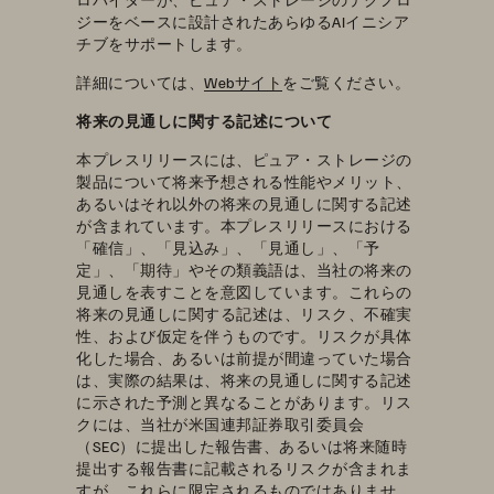
ジーをベースに設計されたあらゆるAIイニシア
チブをサポートします。
詳細については、
Webサイト
をご覧ください。
将来の見通しに関する記述について
本プレスリリースには、ピュア・ストレージの
製品について将来予想される性能やメリット、
あるいはそれ以外の将来の見通しに関する記述
が含まれています。本プレスリリースにおける
「確信」、「見込み」、「見通し」、「予
定」、「期待」やその類義語は、当社の将来の
見通しを表すことを意図しています。これらの
将来の見通しに関する記述は、リスク、不確実
性、および仮定を伴うものです。リスクが具体
化した場合、あるいは前提が間違っていた場合
は、実際の結果は、将来の見通しに関する記述
に示された予測と異なることがあります。リス
クには、当社が米国連邦証券取引委員会
（SEC）に提出した報告書、あるいは将来随時
提出する報告書に記載されるリスクが含まれま
すが、これらに限定されるものではありませ