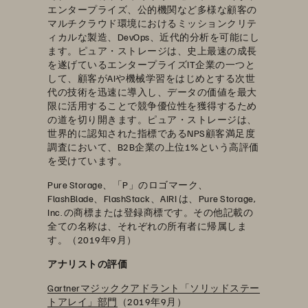
エンタープライズ、公的機関など多様な顧客の
マルチクラウド環境におけるミッションクリテ
ィカルな製造、DevOps、近代的分析を可能にし
ます。ピュア・ストレージは、史上最速の成長
を遂げているエンタープライズIT企業の一つと
して、顧客がAIや機械学習をはじめとする次世
代の技術を迅速に導入し、データの価値を最大
限に活用することで競争優位性を獲得するため
の道を切り開きます。ピュア・ストレージは、
世界的に認知された指標であるNPS顧客満足度
調査において、B2B企業の上位1%という高評価
を受けています。
Pure Storage、「P」のロゴマーク、
FlashBlade、FlashStack、AIRI は、Pure Storage,
Inc. の商標または登録商標です。その他記載の
全ての名称は、それぞれの所有者に帰属しま
す。（2019年9月）
アナリストの評価
Gartnerマジッククアドラント「ソリッドステー
トアレイ」部門
（2019年9月）