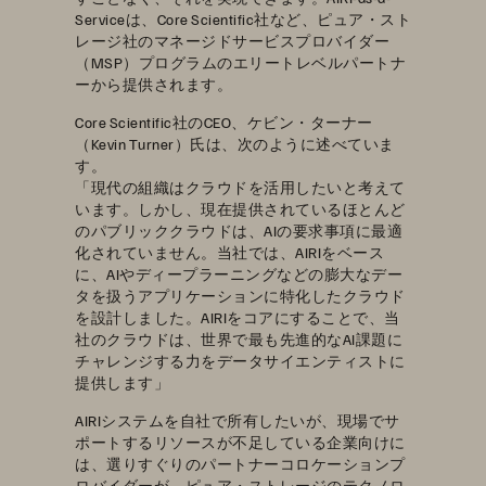
Serviceは、Core Scientific社など、ピュア・スト
レージ社のマネージドサービスプロバイダー
（MSP）プログラムのエリートレベルパートナ
ーから提供されます。
Core Scientific社のCEO、ケビン・ターナー
（Kevin Turner）氏は、次のように述べていま
す。
「現代の組織はクラウドを活用したいと考えて
います。しかし、現在提供されているほとんど
のパブリッククラウドは、AIの要求事項に最適
化されていません。当社では、AIRIをベース
に、AIやディープラーニングなどの膨大なデー
タを扱うアプリケーションに特化したクラウド
を設計しました。AIRIをコアにすることで、当
社のクラウドは、世界で最も先進的なAI課題に
チャレンジする力をデータサイエンティストに
提供します」
AIRIシステムを自社で所有したいが、現場でサ
ポートするリソースが不足している企業向けに
は、選りすぐりのパートナーコロケーションプ
ロバイダーが、ピュア・ストレージのテクノロ