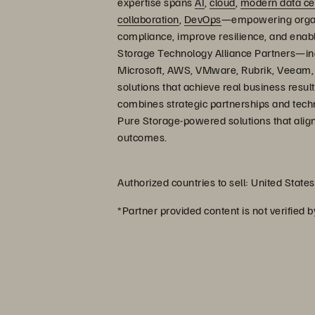
expertise spans
AI
,
cloud
,
modern data ce
collaboration
,
DevOps
—empowering organi
compliance, improve resilience, and enabl
Storage Technology Alliance Partners—inc
Microsoft, AWS, VMware, Rubrik, Veeam, C
solutions that achieve real business resul
combines strategic partnerships and techn
Pure Storage-powered solutions that alig
outcomes.
Authorized countries to sell: United States
*Partner provided content is not verified 