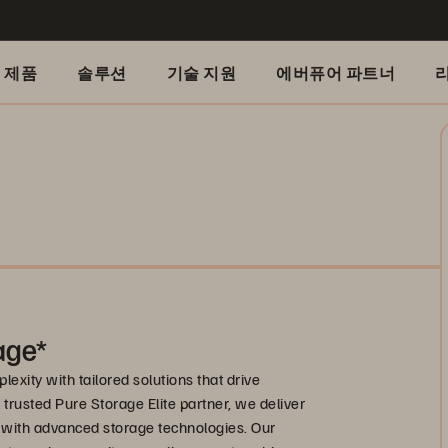
제품
솔루션
기술 지원
에버퓨어 파트너
age*
lexity with tailored solutions that drive
 trusted Pure Storage Elite partner, we deliver
e with advanced storage technologies. Our