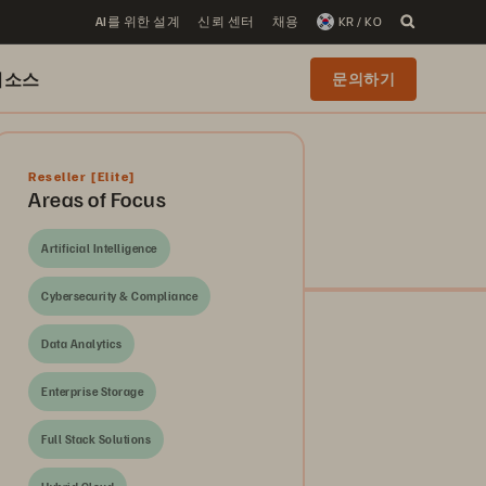
AI를 위한 설계
신뢰 센터
채용
KR / KO
리소스
문의하기
Reseller
[Elite]
Areas of Focus
Artificial Intelligence
Cybersecurity & Compliance
Data Analytics
Enterprise Storage
Full Stack Solutions