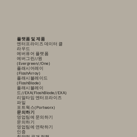
플랫폼 및 제품
엔터프라이즈 데이터 클
라우드
에버퓨어 플랫폼
에버그린//원
(Evergreen//One)
플래시어레이
(FlashArray)
플래시블레이드
(FlashBlade)
플래시블레이
드//EXA(FlashBlade//EXA)
리얼타임 엔터프라이즈
파일
포트웍스(Portworx)
문의하기
영업팀에 문의하기
문의하기
영업팀에 연락하기
인증
취약점 공개 정책