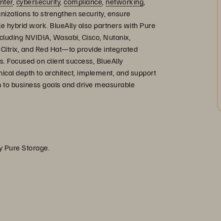
nter
,
cybersecurity
,
compliance
,
networking
,
zations to strengthen security, ensure
e hybrid work. BlueAlly also partners with Pure
luding NVIDIA, Wasabi, Cisco, Nutanix,
itrix, and Red Hat—to provide integrated
ts. Focused on client success, BlueAlly
ical depth to architect, implement, and support
n to business goals and drive measurable
by Pure Storage.