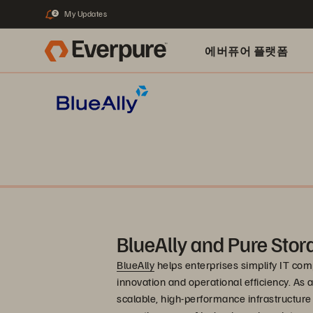
My Updates
2
에버퓨어 플랫폼
BlueAlly and Pure Stor
BlueAlly
helps enterprises simplify IT comp
innovation and operational efficiency. As a
scalable, high-performance infrastructur