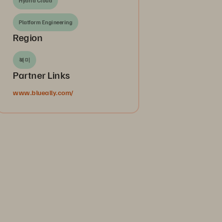
Hybrid Cloud
Platform Engineering
Region
북미
Partner Links
www.blueally.com/