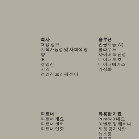
회사
솔루션
채용 정보
인공지능(AI)
지속가능성 및 사회적 영
클라우드
향
사이버 복원성
IR
데이터 보호
경영진
데이터베이스
지역
가상화
경영진 브리핑 센터
파트너
유용한 자료
파트너 개요
Pure360 데모
파트너 센터
이벤트 및 웨비나
파트너 인증
제품 공지사항
뉴스룸
블로그