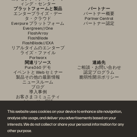
ィング・センター
プラットフォームと製品
パートナー
エンタープライズ・デー
パートナー概要
タ・クラウド
Partner Central
Everpure プラットフォーム
パートナー認定
Evergreen//One
FlashArray
FlashBlade
FlashBlade//EXA
リアルタイムのエンタープ
ライズ・ファイル
Portworx
関連リソース
連絡先
Pure360 デモ
ご相談・お問い合わせ
イベントと Web セミナー
認定プログラム
製品その他の最新情報
脆弱性開示ポリシー
ニュースルーム
ブログ
導入事例
お客さまコミュニティ
ナレッジ・用語
This website uses cookies on your device to enhance site navigation,
analyse site usage, and deliver you advertisements based on your
公式 SNS
interests. We do not collect or share your personal information for any
是非フォローをお願いします！
other purpose.