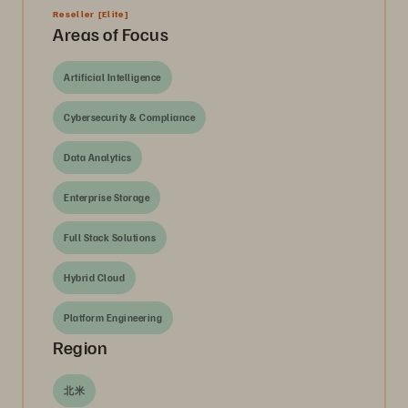
Reseller
[Elite]
Areas of Focus
Artificial Intelligence
Cybersecurity & Compliance
Data Analytics
Enterprise Storage
Full Stack Solutions
Hybrid Cloud
Platform Engineering
Region
北米