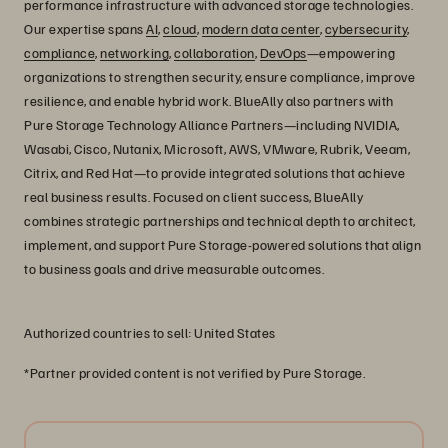
performance infrastructure with advanced storage technologies.
Our expertise spans
AI
,
cloud
,
modern data center
,
cybersecurity
,
compliance
,
networking
,
collaboration
,
DevOps
—empowering
organizations to strengthen security, ensure compliance, improve
resilience, and enable hybrid work. BlueAlly also partners with
Pure Storage Technology Alliance Partners—including NVIDIA,
Wasabi, Cisco, Nutanix, Microsoft, AWS, VMware, Rubrik, Veeam,
Citrix, and Red Hat—to provide integrated solutions that achieve
real business results. Focused on client success, BlueAlly
combines strategic partnerships and technical depth to architect,
implement, and support Pure Storage-powered solutions that align
to business goals and drive measurable outcomes.
Authorized countries to sell: United States
*Partner provided content is not verified by Pure Storage.