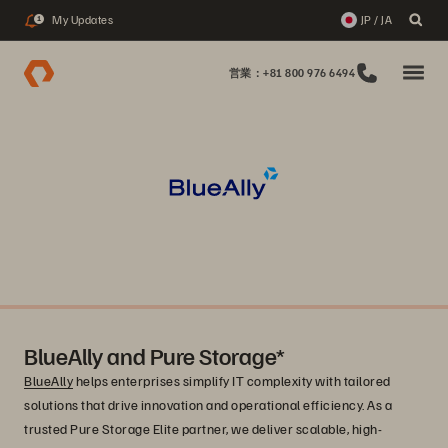
My Updates
JP / JA
1
営業：+81 800 976 6494
BlueAlly and Pure Storage*
BlueAlly
helps enterprises simplify IT complexity with tailored
solutions that drive innovation and operational efficiency. As a
trusted Pure Storage Elite partner, we deliver scalable, high-