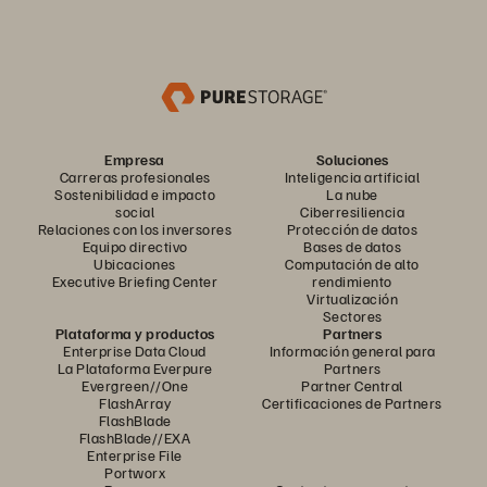
Empresa
Soluciones
Carreras profesionales
Inteligencia artificial
Sostenibilidad e impacto
La nube
social
Ciberresiliencia
Relaciones con los inversores
Protección de datos
Equipo directivo
Bases de datos
Ubicaciones
Computación de alto
Executive Briefing Center
rendimiento
Virtualización
Sectores
Plataforma y productos
Partners
Enterprise Data Cloud
Información general para
La Plataforma Everpure
Partners
Evergreen//One
Partner Central
FlashArray
Certificaciones de Partners
FlashBlade
FlashBlade//EXA
Enterprise File
Portworx