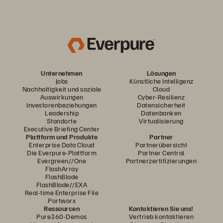
Unternehmen
Lösungen
Jobs
Künstliche Intelligenz
Nachhaltigkeit und soziale
Cloud
Auswirkungen
Cyber-Resilienz
Investorenbeziehungen
Datensicherheit
Leadership
Datenbanken
Standorte
Virtualisierung
Executive Briefing Center
Plattform und Produkte
Partner
Enterprise Data Cloud
Partnerübersicht
Die Everpure-Plattform
Partner Central
Evergreen//One
Partnerzertifizierungen
FlashArray
FlashBlade
FlashBlade//EXA
Real-time Enterprise File
Portworx
Ressourcen
Kontaktieren Sie uns!
Pure360-Demos
Vertrieb kontaktieren