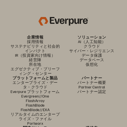
企業情報
ソリューション
採用情報
AI（人工知能）
サステナビリティと社会的
クラウド
インパクト
サイバー・レジリエンス
IR（投資家向け情報）
データ保護
経営陣
データベース
所在地
仮想化
エグゼクティブ・ブリーフ
ィング・センター
プラットフォームと製品
パートナー
エンタープライズ・デー
パートナー概要
タ・クラウド
Partner Central
Everpure プラットフォーム
パートナー認定
Evergreen//One
FlashArray
FlashBlade
FlashBlade//EXA
リアルタイムのエンタープ
ライズ・ファイル
Portworx