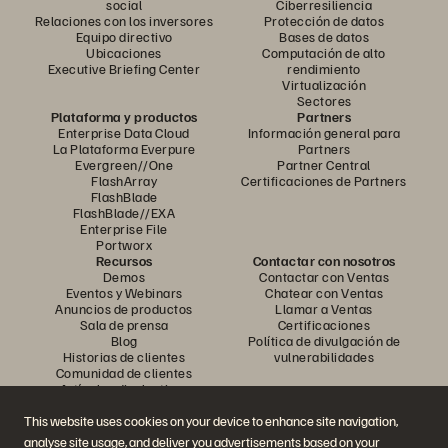
social
Ciberresiliencia
Relaciones con los inversores
Protección de datos
Equipo directivo
Bases de datos
Ubicaciones
Computación de alto
Executive Briefing Center
rendimiento
Virtualización
Sectores
Plataforma y productos
Partners
Enterprise Data Cloud
Información general para
La Plataforma Everpure
Partners
Evergreen//One
Partner Central
FlashArray
Certificaciones de Partners
FlashBlade
FlashBlade//EXA
Enterprise File
Portworx
Recursos
Contactar con nosotros
Demos
Contactar con Ventas
Eventos y Webinars
Chatear con Ventas
Anuncios de productos
Llamar a Ventas
Sala de prensa
Certificaciones
Blog
Política de divulgación de
Historias de clientes
vulnerabilidades
Comunidad de clientes
Artículos divulgativos
This website uses cookies on your device to enhance site navigation,
analyse site usage, and deliver you advertisements based on your