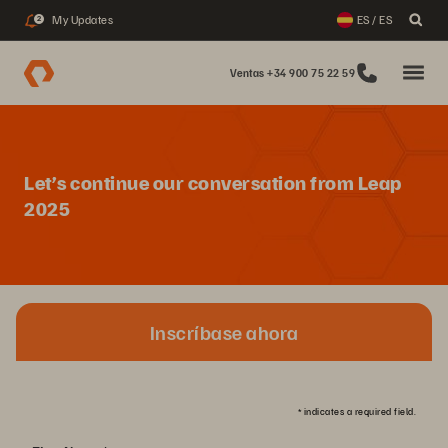
My Updates
ES / ES
2
Ventas +34 900 75 22 59
Let’s continue our conversation from Leap
2025
Inscríbase ahora
*
indicates a required field.