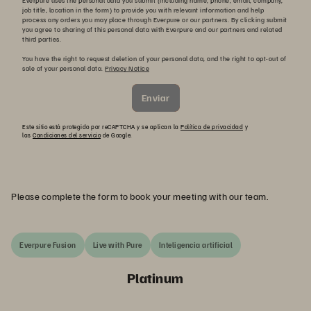
Everpure uses the personal data you submit (including name, phone, email, company,
job title, location in the form) to provide you with relevant information and help
process any orders you may place through Everpure or our partners. By clicking submit
you agree to sharing of this personal data with Everpure and our partners and related
third parties.
You have the right to request deletion of your personal data, and the right to opt-out of
sale of your personal data.
Privacy Notice
Enviar
Este sitio está protegido por reCAPTCHA y se aplican la
Política de privacidad
y
las
Condiciones del servicio
de Google.
Please complete the form to book your meeting with our team.
Everpure Fusion
Live with Pure
Inteligencia artificial
Platinum