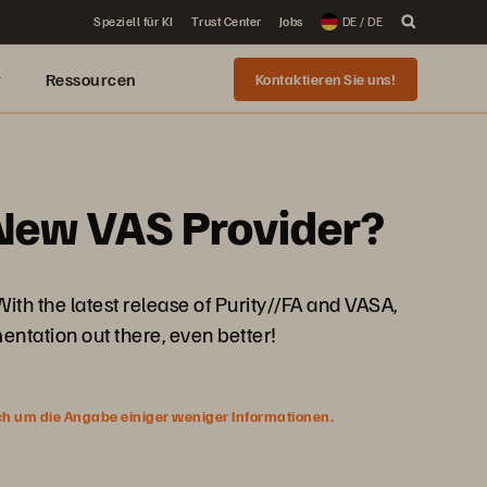
Speziell für KI
Trust Center
Jobs
DE / DE
r
Ressourcen
Kontaktieren Sie uns!
 New VAS Provider?
th the latest release of Purity//FA and VASA,
entation out there, even better!
ich um die Angabe einiger weniger Informationen.