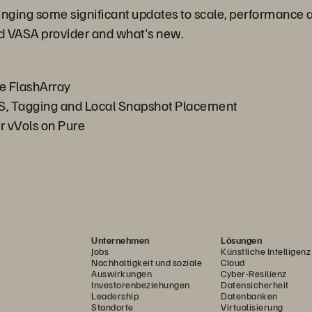
inging some significant updates to scale, performance 
ed VASA provider and what's new.
he FlashArray
S, Tagging and Local Snapshot Placement
 vVols on Pure
Unternehmen
Lösungen
Jobs
Künstliche Intelligenz
Nachhaltigkeit und soziale
Cloud
Auswirkungen
Cyber-Resilienz
Investorenbeziehungen
Datensicherheit
Leadership
Datenbanken
Standorte
Virtualisierung