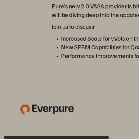
Pure's new 2.0 VASA provider is br
will be diving deep into the updat
Join us to discuss:
Increased Scale for vVols on t
New SPBM Capabilities for Qo
Performance improvements for