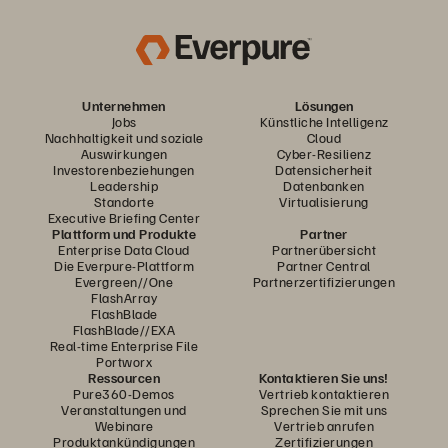
Unternehmen
Lösungen
Jobs
Künstliche Intelligenz
Nachhaltigkeit und soziale
Cloud
Auswirkungen
Cyber-Resilienz
Investorenbeziehungen
Datensicherheit
Leadership
Datenbanken
Standorte
Virtualisierung
Executive Briefing Center
Plattform und Produkte
Partner
Enterprise Data Cloud
Partnerübersicht
Die Everpure-Plattform
Partner Central
Evergreen//One
Partnerzertifizierungen
FlashArray
FlashBlade
FlashBlade//EXA
Real-time Enterprise File
Portworx
Ressourcen
Kontaktieren Sie uns!
Pure360-Demos
Vertrieb kontaktieren
Veranstaltungen und
Sprechen Sie mit uns
Webinare
Vertrieb anrufen
Produktankündigungen
Zertifizierungen