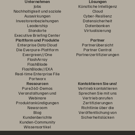
Unternehmen
Lösungen
Jobs
Künstliche Intelligenz
Nachhaltigkeit und soziale
Cloud
Auswirkungen
Cyber-Resilienz
Investorenbeziehungen
Datensicherheit
Leadership
Datenbanken
Standorte
Virtualisierung
Executive Briefing Center
Plattform und Produkte
Partner
Enterprise Data Cloud
Partnerübersicht
Die Everpure-Plattform
Partner Central
Evergreen//One
Partnerzertifizierungen
FlashArray
FlashBlade
FlashBlade//EXA
Real-time Enterprise File
Portworx
Ressourcen
Kontaktieren Sie uns!
Pure360-Demos
Vertrieb kontaktieren
Veranstaltungen und
Sprechen Sie mit uns
Webinare
Vertrieb anrufen
Produktankündigungen
Zertifizierungen
Newsroom
Richtlinie über die
Blog
Veröffentlichung von
Kundenberichte
Sicherheitslücken
Kunden-Community
Wissensartikel