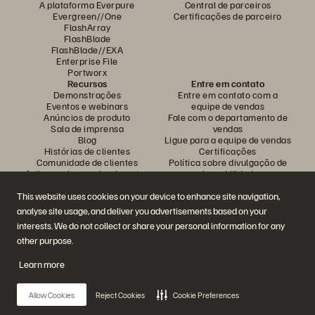
A plataforma Everpure
Central de parceiros
Evergreen//One
Certificações de parceiro
FlashArray
FlashBlade
FlashBlade//EXA
Enterprise File
Portworx
Recursos
Entre em contato
Demonstrações
Entre em contato com a
Eventos e webinars
equipe de vendas
Anúncios de produto
Fale com o departamento de
Sala de imprensa
vendas
Blog
Ligue para a equipe de vendas
Histórias de clientes
Certificações
Comunidade de clientes
Política sobre divulgação de
Artigos sobre conhecimentos
vulnerabilidades
This website uses cookies on your device to enhance site navigation,
analyse site usage, and deliver you advertisements based on your
Participe da conversa
interests. We do not collect or share your personal information for any
Siga todas as redes sociais da Everpure
other purpose.
Learn more
© 2026 Everpure, Inc. Todos os direitos reservados.
Allow Cookies
Reject Cookies
Cookie Preferences
Privacidade
Termos do site
Questões legais
Central de confiabilidade
Configurações de cookies
Não vender nem compartilhar meus dados