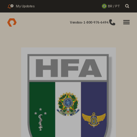
My Updates
BR / PT
2
Vendas: 1-800-976-6494