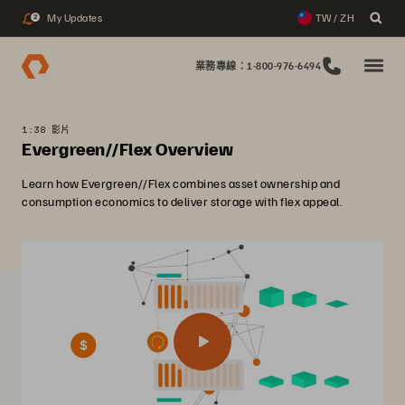
My Updates
TW / ZH
2
業務專線：1-800-976-6494
1:38 影片
Evergreen//Flex Overview
Learn how Evergreen//Flex combines asset ownership and
consumption economics to deliver storage with flex appeal.