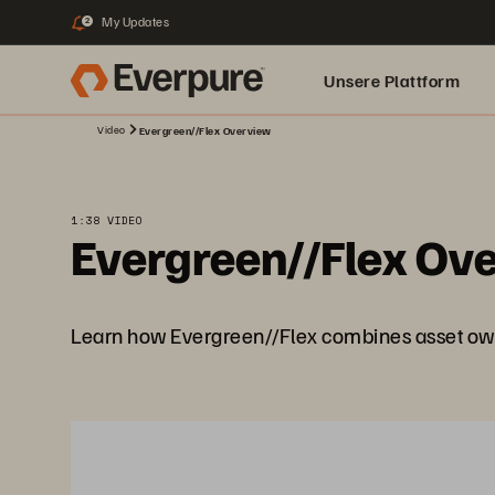
My Updates
2
Unsere Plattform
Video
Evergreen//Flex Overview
1:38 VIDEO
Evergreen//Flex Ov
Learn how Evergreen//Flex combines asset own