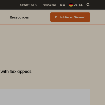
Speziell für KI
Trust Center
Jobs
DE / DE
r
Ressourcen
Kontaktieren Sie uns!
ith flex appeal.