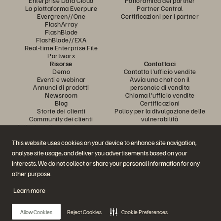
Enterprise Data Cloud
Panoramica dei partner
La piattaforma Everpure
Partner Central
Evergreen//One
Certificazioni per i partner
FlashArray
FlashBlade
FlashBlade//EXA
Real-time Enterprise File
Portworx
Risorse
Contattaci
Demo
Contatta l'ufficio vendite
Eventi e webinar
Avvia una chat con il
Annunci di prodotti
personale di vendita
Newsroom
Chiama l'ufficio vendite
Blog
Certificazioni
Storie dei clienti
Policy per la divulgazione delle
Community dei clienti
vulnerabilità
Articolo della knowledge base
This website uses cookies on your device to enhance site navigation,
analyse site usage, and deliver you advertisements based on your
Partecipa alla conversazione
interests. We do not collect or share your personal information for any
Segui tutti i canali social ufficiali di Everpure
other purpose.
Learn more
© 2026 Everpure, Inc. Tutti i diritti sono riservati.
Allow Cookies
Reject Cookies
Cookie Preferences
Privacy
Termini del sito Web
Note legali
Trust Center
Impostazioni dei cookie