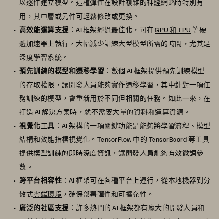
以逐件建立模型。這種彈性在設計複雜的神經網路時特別有
用，其中層或元件可輕鬆修改或更換。
高效能運算支援
：AI 框架經過最佳化，可在
GPU 和 TPU
等硬
體加速器上執行，大幅減少訓練大型模型所需的時間，尤其是
深度學習系統。
預先訓練的模型和遷移學習
：數個 AI 框架提供預先訓練模型
的存取權限，讓開發人員能夠實作遷移學習，其中針對一項任
務訓練的模型，會重新用於不同但相關的任務。如此一來，在
打造 AI 解決方案時，就不需要大量的資料和運算資源。
視覺化工具
：AI 架構的一項關鍵功能是能夠將學習流程、模型
結構和效能指標視覺化。TensorFlow 中的 TensorBoard 等工具
提供模型訓練的即時深度資訊，讓開發人員能夠有效微調參
數。
跨平台相容性
：AI 框架可在各種平台上運行，從本地機器到分
散式
雲端環境
，確保部署彈性和可擴充性。
廣泛的社區支援
：許多熱門的 AI 框架都有龐大的開發人員和