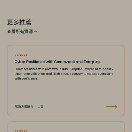
更多推薦
查看所有資源
07/2026
Cyber Resilience with Commvault and Everpure
Cyber resilience with Commvault and Everpure: layered immutability,
cleanroom validation, and flash-speed recovery to restore operations
with confidence.
解決方案簡介
3 頁
07/2026