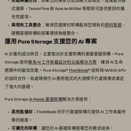
效能與擴充性
：如果您的專案涉及訓練大型模型，或需要分散
式運算，TensorFlow 和 Apache MXNet 等框架可提供更好的擴
充性選項。
與現有工具整合
：確保您選擇的架構能與您現有的
資料管道
、
硬體基礎架構和部署環境無縫整合。
運用 Pure Storage 支援您的 AI 專案
AI 計畫的成功與否，主要取決於支援架構的基礎基礎架構。Pure
Storage 提供
專為 AI 工作負載設計的尖端解決方案
，確保 AI 生命
週期中的最佳效能。Pure Storage®
FlashBlade
® 技術與 NVIDIA GPU
的協同合作，為處理現代 AI 應用程式的大規模平行處理需求奠定
了強大的基礎。
Pure Storage
AI-Ready 基礎架構
解決方案提供：
高效能儲存：
FlashBlade 的平行基礎架構可提供 AI 工作負載所
需的速度。
可擴充的架構
：讓您的 AI 基礎架構隨著您的需求成長。