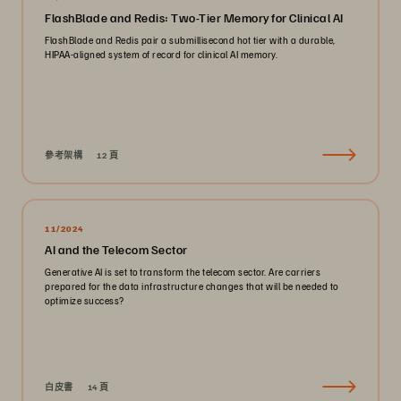
FlashBlade and Redis: Two-Tier Memory for Clinical AI
FlashBlade and Redis pair a submillisecond hot tier with a durable,
HIPAA-aligned system of record for clinical AI memory.
參考架構
12 頁
11/2024
AI and the Telecom Sector
Generative AI is set to transform the telecom sector. Are carriers
prepared for the data infrastructure changes that will be needed to
optimize success?
白皮書
14 頁