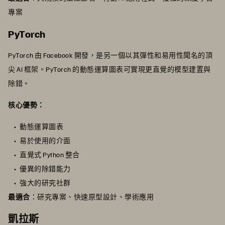
專案
PyTorch
PyTorch 由 Facebook 開發，是另一個以其彈性和易用性聞名的頂
尖 AI 框架。PyTorch 的動態運算圖表可實現更直覺的模型建置與
除錯。
核心優勢：
動態運算圖表
易於使用的介面
直覺式 Python 整合
優異的除錯能力
強大的研究社群
最適合
：研究專案、快速原型設計、學術應用
凱拉斯