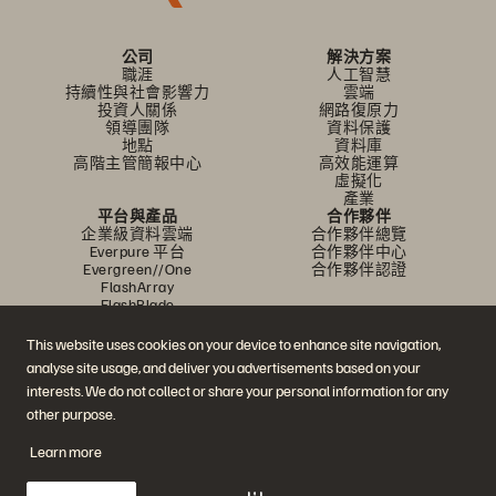
公司
解決方案
職涯
人工智慧
持續性與社會影響力
雲端
投資人關係
網路復原力
領導團隊
資料保護
地點
資料庫
高階主管簡報中心
高效能運算
虛擬化
產業
平台與產品
合作夥伴
企業級資料雲端
合作夥伴總覽
Everpure 平台
合作夥伴中心
Evergreen//One
合作夥伴認證
FlashArray
FlashBlade
FlashBlade//EXA
即時企業級檔案
This website uses cookies on your device to enhance site navigation,
Portworx
analyse site usage, and deliver you advertisements based on your
資源
聯繫我們
interests. We do not collect or share your personal information for any
示範
業務連絡方式
活動和線上研討會
與銷售業務聊天
other purpose.
產品公告
聯絡業務人員
新聞室
認證
Learn more
部落格
安全性漏洞通報
客戶成功案例