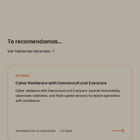
Te recomendamos...
Ver todos los recursos
07/2026
Cyber Resilience with Commvault and Everpure
Cyber resilience with Commvault and Everpure: layered immutability,
cleanroom validation, and flash-speed recovery to restore operations
with confidence.
RESUMEN DE LA SOLUCIÓN
3 PAGES