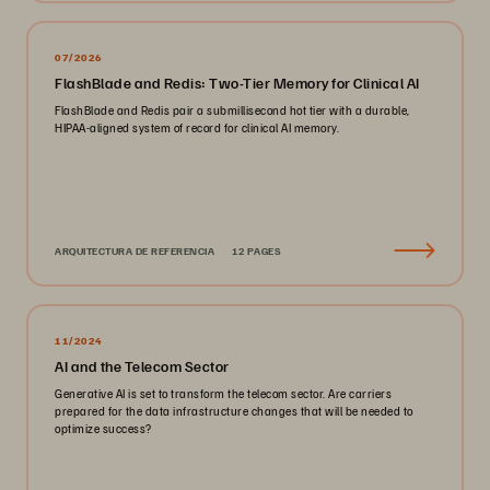
07/2026
FlashBlade and Redis: Two-Tier Memory for Clinical AI
FlashBlade and Redis pair a submillisecond hot tier with a durable,
HIPAA-aligned system of record for clinical AI memory.
ARQUITECTURA DE REFERENCIA
12 PAGES
11/2024
AI and the Telecom Sector
Generative AI is set to transform the telecom sector. Are carriers
prepared for the data infrastructure changes that will be needed to
optimize success?