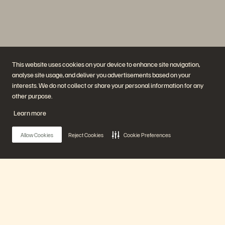
This website uses cookies on your device to enhance site navigation,
analyse site usage, and deliver you advertisements based on your
interests. We do not collect or share your personal information for any
Empresa
Soluciones
other purpose.
Carreras profesionales
Inteligencia artificial
Sostenibilidad e impacto
La nube
Learn more
social
Ciberresiliencia
Relaciones con los inversores
Protección de datos
Equipo directivo
Bases de datos
Allow Cookies
Reject Cookies
Cookie Preferences
Ubicaciones
Computación de alto
Executive Briefing Center
rendimiento
Virtualización
Sectores
Plataforma y productos
Partners
Enterprise Data Cloud
Información general para
Main Menu
La Plataforma Everpure
Partners
Evergreen//One
Partner Central
FlashArray
Certificaciones de Partners
FlashBlade
Nuestra Plataforma
FlashBlade//EXA