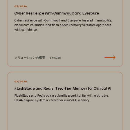
07/2026
Cyber Resilience with Commvault and Everpure
Cyber resilience with Commvault and Everpure: layered immutability,
cleanroom validation, and flash-speed recovery to restore operations
with confidence.
ソリューションの概要
3 PAGES
07/2026
FlashBlade and Redis: Two-Tier Memory for Clinical AI
FlashBlade and Redis pair a submillisecond hot tier with a durable,
HIPAA-aligned system of record for clinical AI memory.