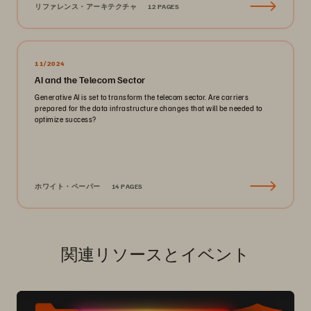
リファレンス・アーキテクチャ
12 PAGES
11/2024
AI and the Telecom Sector
Generative AI is set to transform the telecom sector. Are carriers
prepared for the data infrastructure changes that will be needed to
optimize success?
ホワイト・ペーパー
14 PAGES
関連リソースとイベント