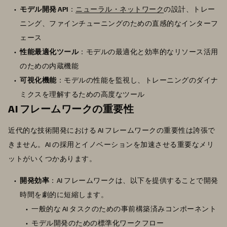
モデル開発 API
：
ニューラル・ネットワーク
の設計、トレー
ニング、ファインチューニングのための直感的なインターフ
ェース
性能最適化ツール
：モデルの最適化と効率的なリソース活用
のための内蔵機能
可視化機能
：モデルの性能を監視し、トレーニングのダイナ
ミクスを理解するための高度なツール
AI フレームワークの重要性
近代的な技術開発における AI フレームワークの重要性は誇張で
きません。AI の採用とイノベーションを加速させる重要なメリ
ットがいくつかあります。
開発効率
：AI フレームワークは、以下を提供することで開発
時間を劇的に短縮します。
一般的な AI タスクのための事前構築済みコンポーネント
モデル開発のための標準化ワークフロー