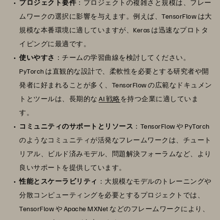
プロジェクト要件
：プロジェクトの複雑さと規模は、フレー
ムワークの選択に影響を与えます。例えば、TensorFlow は大
規模な本番環境に適していますが、Keras は迅速なプロトタ
イピングに最適です。
使いやすさ
：チームの学習曲線を検討してください。
PyTorch は直観的な設計で、柔軟性を必要とする研究者や開
発者に好まれることが多く、TensorFlow の広範なドキュメン
トとツールは、長期的な
AI 戦略
を持つ企業に適していま
す。
コミュニティのサポートとリソース
：TensorFlow や PyTorch
のようなコミュニティが活発なフレームワークは、チュート
リアル、ビルド済みモデル、問題解決フォーラムなど、より
良いサポートを提供しています。
性能とスケーラビリティ
：大規模なモデルのトレーニングや
分散コンピューティングを必要とするプロジェクトでは、
TensorFlow や Apache MXNet などのフレームワークにより、