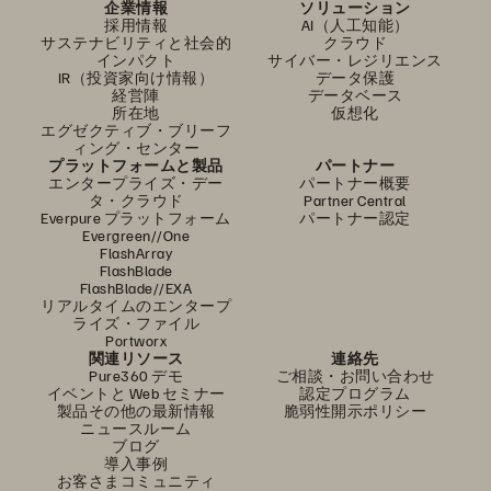
企業情報
ソリューション
採用情報
AI（人工知能）
サステナビリティと社会的
クラウド
インパクト
サイバー・レジリエンス
IR（投資家向け情報）
データ保護
経営陣
データベース
所在地
仮想化
エグゼクティブ・ブリーフ
ィング・センター
プラットフォームと製品
パートナー
エンタープライズ・デー
パートナー概要
タ・クラウド
Partner Central
Everpure プラットフォーム
パートナー認定
Evergreen//One
FlashArray
FlashBlade
FlashBlade//EXA
リアルタイムのエンタープ
ライズ・ファイル
Portworx
関連リソース
連絡先
Pure360 デモ
ご相談・お問い合わせ
イベントと Web セミナー
認定プログラム
製品その他の最新情報
脆弱性開示ポリシー
ニュースルーム
ブログ
導入事例
お客さまコミュニティ