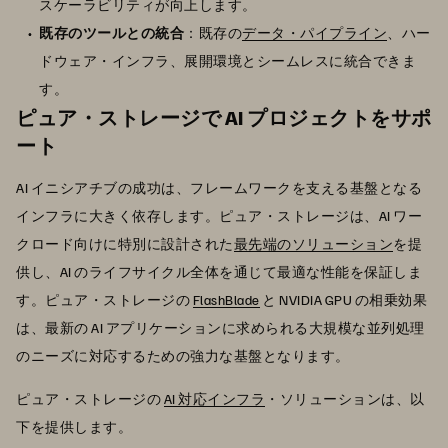
スケーラビリティが向上します。
既存のツールとの統合
：既存の
データ・パイプライン
、ハー
ドウェア・インフラ、展開環境とシームレスに統合できま
す。
ピュア・ストレージで AI プロジェクトをサポ
ート
AI イニシアチブの成功は、フレームワークを支える基盤となる
インフラに大きく依存します。ピュア・ストレージは、AI ワー
クロード向けに特別に設計された
最先端のソリューション
を提
供し、AI のライフサイクル全体を通じて最適な性能を保証しま
す。ピュア・ストレージの
FlashBlade
と NVIDIA GPU の相乗効果
は、最新の AI アプリケーションに求められる大規模な並列処理
のニーズに対応するための強力な基盤となります。
ピュア・ストレージの
AI 対応インフラ
・ソリューションは、以
下を提供します。