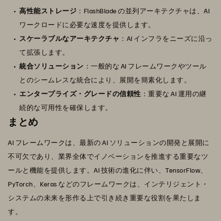
高性能ストレージ
：FlashBlade の並列アーキテクチャは、AI
ワークロードに必要な速度を提供します。
スケーラブルなアーキテクチャ
：AI インフラをニーズに沿っ
て拡張します。
統合ソリューション
：一般的な AI フレームワークやツール
とのシームレスな統合により、展開を簡素化します。
エンタープライズ・グレードの信頼性
：重要な AI 運用の継
続的な可用性を確保します。
まとめ
AI フレームワークは、最新の AI ソリューションの開発と展開に
不可欠であり、業界全体でイノベーションを推進する重要なツ
ールと機能を提供します。AI 技術の進化に伴い、TensorFlow、
PyTorch、Keras などのフレームワークは、インテリジェント・
システムの未来を形作る上で引き続き重要な役割を果たしま
す。