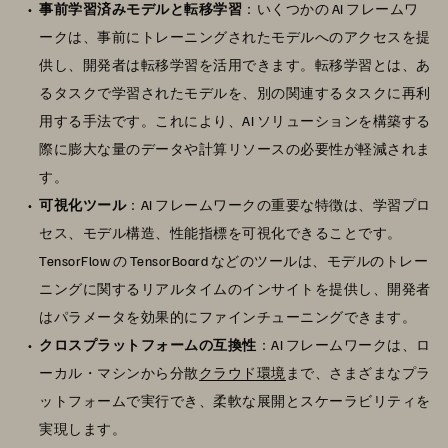
事前学習済みモデルと転移学習
：いくつかの AI フレームワ
ークは、事前にトレーニングされたモデルへのアクセスを提
供し、開発者は転移学習を活用できます。転移学習とは、あ
るタスクで学習されたモデルを、別の関連するタスクに再利
用する手法です。これにより、AI ソリューションを構築する
際に膨大な量のデータや計算リソースの必要性が軽減されま
す。
可視化ツール
：AI フレームワークの重要な特徴は、学習プロ
セス、モデル構造、性能指標を可視化できることです。
TensorFlow の TensorBoard などのツールは、モデルのトレー
ニングに関するリアルタイムのインサイトを提供し、開発者
はパラメータを効果的にファインチューニングできます。
クロスプラットフォームの互換性
：AI フレームワークは、ロ
ーカル・マシンから分散
クラウド環境
まで、さまざまなプラ
ットフォームで実行でき、柔軟な展開とスケーラビリティを
実現します。