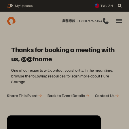
My Updates
TW / ZH
2
業務專線：1-800-976-6494
Thanks for booking a meeting with
us, @@fname
One of our experts will contact you shortly. In the meantime,
browse the following resources to learn more about Pure
Storage.
Share This Event
Back to Event Details
Contact Us