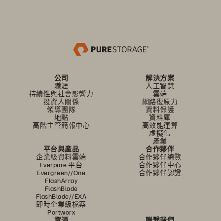
公司
解決方案
職涯
人工智慧
持續性與社會影響力
雲端
投資人關係
網路復原力
領導團隊
資料保護
地點
資料庫
高階主管簡報中心
高效能運算
虛擬化
產業
平台與產品
合作夥伴
企業級資料雲端
合作夥伴總覽
Everpure 平台
合作夥伴中心
Evergreen//One
合作夥伴認證
FlashArray
FlashBlade
FlashBlade//EXA
即時企業級檔案
Portworx
資源
聯繫我們