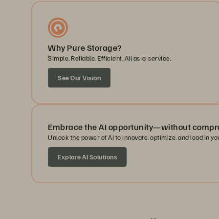
Why Pure Storage?
Simple. Reliable. Efficient. All as-a-service.
See Our Vision
Embrace the AI opportunity—without compr
Unlock the power of AI to innovate, optimize, and lead in you
Explore AI Solutions