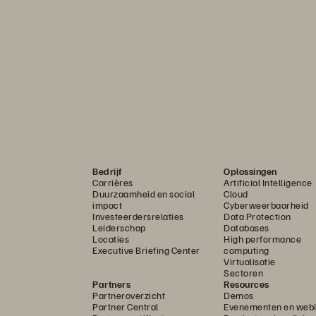
Bedrijf
Oplossingen
Carrières
Artificial Intelligence
Duurzaamheid en social
Cloud
impact
Cyberweerbaarheid
Investeerdersrelaties
Data Protection
Leiderschap
Databases
Locaties
High performance
Executive Briefing Center
computing
Virtualisatie
Sectoren
Partners
Resources
Partneroverzicht
Demos
Partner Central
Evenementen en webi