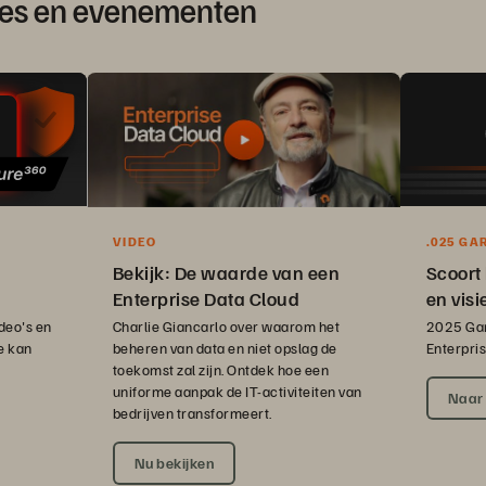
rces en evenementen
VIDEO
.025 GA
QUADRA
Bekijk: De waarde van een
Scoort 
Enterprise Data Cloud
en visi
Charlie Giancarlo over waarom het
deo's en
2025 Gar
beheren van data en niet opslag de
e kan
Enterpri
toekomst zal zijn. Ontdek hoe een
uniforme aanpak de IT-activiteiten van
Naar 
bedrijven transformeert.
Nu bekijken