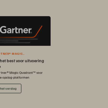
RTNER® MAGIC
NT™-VERSLAG
het best voor uitvoering
e
tner® Magic Quadrant™ voor
se opslag-platformen
het verslag