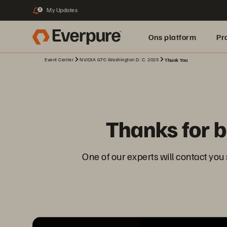
My Updates
2
Ons platform
Pr
Event Center
NVIDIA GTC Washington D. C. 2025
Thank You
pure.ai
Thanks for 
One of our experts will contact you