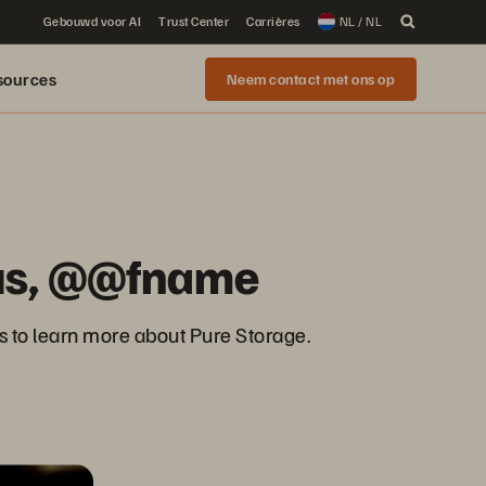
Gebouwd voor AI
Trust Center
Carrières
NL / NL
sources
Neem contact met ons op
 us, @@fname
es to learn more about Pure Storage.