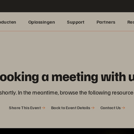
oducten
Oplossingen
Support
Partners
Re
booking a meeting with
 shortly. In the meantime, browse the following resourc
Share This Event
Back to Event Details
Contact Us