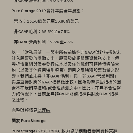
 非GAAP營業利潤：4.0%至8.0%
Pure Storage 2019會計年度全年展望：
 營收：13.50億美元至13.80億美元
 非GAAP毛利：65.5%至67.5%
 非GAAP營業利潤：2.5%至4.5%
以上「財務展望」一節中所有前瞻性非GAAP財務指標皆未
計入股票發放獎勵支出、股票發放相關薪資稅務支出、債
券折價攤銷與債券發行成本以及任何我們可轉換債避險合
約（以及其他適用特別項目）適用之反稀釋股票數量之影
響。我們並未將「非GAAP毛利」與「非GAAP營業利潤」
與最直接對應的GAAP指標做比較，因為影響這些指標的因
素不在我們掌控和/或合理預測之中。因此，在無不合理努
力的情況下，目前並無非GAAP財務指標與對應GAAP指標
之比較。
完整財報請見
此連結
關於 Pure Storage
Pure Storage (NYSE: PSTG) 致力協助創新者善用資料來翻