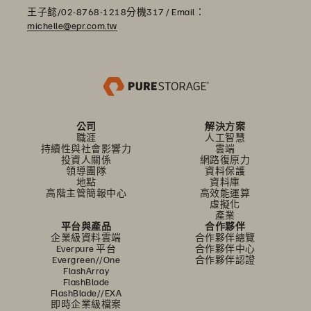
王子懿/02-8768-1218分機317 / Email：
michelle@epr.com.tw
公司
解決方案
職涯
人工智慧
持續性與社會影響力
雲端
投資人關係
網路復原力
領導團隊
資料保護
地點
資料庫
高階主管簡報中心
高效能運算
虛擬化
產業
平台與產品
合作夥伴
企業級資料雲端
合作夥伴總覽
Everpure 平台
合作夥伴中心
Evergreen//One
合作夥伴認證
FlashArray
FlashBlade
FlashBlade//EXA
即時企業級檔案