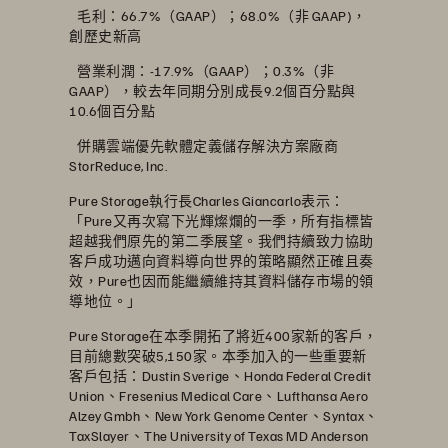
 毛利：66.7%（GAAP）；68.0%（非 GAAP)，
創歷史新高
 營業利潤：-17.9%（GAAP）；0.3%（非
GAAP），較去年同期分別成長9.2個百分點與
10.6個百分點
 併購雲端優先軟體定義儲存解決方案廠商
StorReduce, Inc.
Pure Storage執行長Charles Giancarlo表示：
「Pure又再次寫下光輝燦爛的一季，所有指標皆
超越我們原先的第二季展望。我們持續致力協助
客戶成功邁向資料導向世界的策略顯然正確且奏
效，Pure也因而能繼續維持其資料儲存市場的領
導地位。」
Pure Storage在本季開拓了將近400家新的客戶，
目前總數突破5,150家。本季加入的一些重要新
客戶包括：Dustin Sverige、Honda Federal Credit
Union、Fresenius Medical Care、Lufthansa Aero
Alzey Gmbh、New York Genome Center、Syntax、
TaxSlayer、The University of Texas MD Anderson