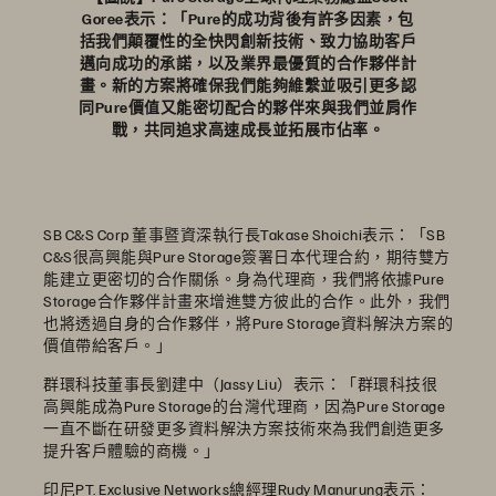
Goree表示：「Pure的成功背後有許多因素，包
括我們顛覆性的全快閃創新技術、致力協助客戶
邁向成功的承諾，以及業界最優質的合作夥伴計
畫。新的方案將確保我們能夠維繫並吸引更多認
同Pure價值又能密切配合的夥伴來與我們並肩作
戰，共同追求高速成長並拓展市佔率。
SB C&S Corp 董事暨資深執行長Takase Shoichi表示：「SB
C&S很高興能與Pure Storage簽署日本代理合約，期待雙方
能建立更密切的合作關係。身為代理商，我們將依據Pure
Storage合作夥伴計畫來增進雙方彼此的合作。此外，我們
也將透過自身的合作夥伴，將Pure Storage資料解決方案的
價值帶給客戶。」
群環科技董事長劉建中（Jassy Liu）表示：「群環科技很
高興能成為Pure Storage的台灣代理商，因為Pure Storage
一直不斷在研發更多資料解決方案技術來為我們創造更多
提升客戶體驗的商機。」
印尼PT. Exclusive Networks總經理Rudy Manurung表示：