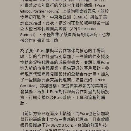
計畫曾於去年舉行的全球合作夥伴論壇（Pure
Global Partner Forum）上徵詢與會者意見，並於
今年初在歐洲、中東及亞洲（EMEA）與拉丁美
洲正式推出。此次，該公司在新加坡舉辦第一屆
亞太暨日本代理商高峰會（APJ Distributor
Summit），不僅聚集了該區所有的代理商，也象
徵合作計畫正式上路。
為了強化Pure推動以合作夥伴為核心的市場策
略，新的合作計畫特別增加了一些策略性支援及
協助來促進代理商的成長與擴大，並藉此讓Pure
進入新的市場與產業，提供更好的客戶服務。參
考現有代理商意見而設計的全新合作計畫，加入
了一些關鍵元素來讓代理商打造自己的「Pure
Certified」認證機構，並提供業界領先的業務開
發獎勵，再加上Pure對代理商合作計畫的持續投
資、行銷支援以及Pure系統、工具和流程的輔
助。
目前新方案已逐漸步上軌道，而Pure也在新加坡
舉行的高峰會上宣布三家新的代理商：日本軟體
銀行集團旗下的 SB C&S Corp、台灣的群環科技
（Bestcom）以及印尼的PT Exclusive Networks。