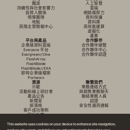
職涯
人工智慧
持續性與社會影響力
雲端
投資人關係
網路復原力
領導團隊
資料保護
地點
資料庫
高階主管簡報中心
高效能運算
虛擬化
產業
平台與產品
合作夥伴
企業級資料雲端
合作夥伴總覽
Everpure 平台
合作夥伴中心
Evergreen//One
合作夥伴認證
FlashArray
FlashBlade
FlashBlade//EXA
即時企業級檔案
Portworx
資源
聯繫我們
示範
業務連絡方式
活動和線上研討會
與銷售業務聊天
產品公告
聯絡業務人員
新聞室
認證
部落格
安全性漏洞通報
客戶成功案例
客戶社群
知識文章
This website uses cookies on your device to enhance site navigation,
analyse site usage, and deliver you advertisements based on your