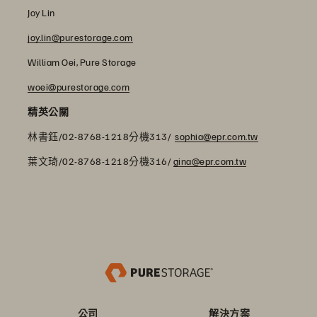
Joy Lin
joy.lin@purestorage.com
William Oei, Pure Storage
woei@purestorage.com
精英公關
林書鈺/02-8768-1218分機313/
sophia@epr.com.tw
葉文琦/02-8768-1218分機316/
gina@epr.com.tw
公司
解決方案