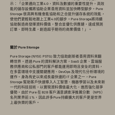
示：「企業邁向工業4.0，資料及數據的重要性提升，高效
能的儲存設備將協助企業善用資料並加快轉型腳步。Pure
Storage 很高興有機會能協助和之合提升儲存系統的效能，
使他們更輕鬆地跟上工業4.0的腳步。Pure Storage將持續
協助製造商發揮資料價值，整合並優化供應鏈，達成預測
訂單、即時生產，創造超乎期待的商業價值！」。
關於 Pure Storage
Pure Storage (NYSE: PSTG) 致力協助創新者善用資料來翻
轉世界。透過 Pure 的資料解決方案，SaaS 企業、雲端服
務供應商和公私部門的客戶都能運用即時且安全的資料，
在多雲環境中支援關鍵應用、DevOps 及現代化分析環境的
運作。身為有史以來成長最快速的 IT 企業之一，Pure
Storage 幫助客戶快速導入人工智慧、機器學習以及未來新
一代的科技技術，以實現資料價值最大化，進而強化競爭
優勢。由於 Pure 在 B2B 客戶滿意調查淨推薦分數 （NPS）
名列業界前 1%，因此許多Pure持續擴大的客戶更是世界
上最快樂的客戶。