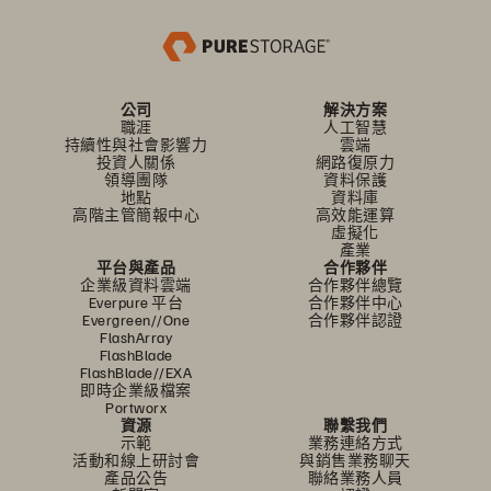
公司
解決方案
職涯
人工智慧
持續性與社會影響力
雲端
投資人關係
網路復原力
領導團隊
資料保護
地點
資料庫
高階主管簡報中心
高效能運算
虛擬化
產業
平台與產品
合作夥伴
企業級資料雲端
合作夥伴總覽
Everpure 平台
合作夥伴中心
Evergreen//One
合作夥伴認證
FlashArray
FlashBlade
FlashBlade//EXA
即時企業級檔案
Portworx
資源
聯繫我們
示範
業務連絡方式
活動和線上研討會
與銷售業務聊天
產品公告
聯絡業務人員