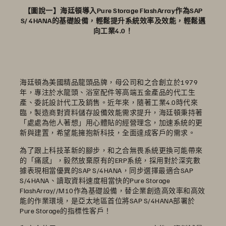
【圖說一】海廷頓導入Pure Storage FlashArray作為SAP
S/ 4HANA的基礎設備，輕鬆提升系統效率及效能，輕鬆邁
向工業4.0！
海廷頓為美國精品龍頭品牌，母公司和之合創立於1979
年，專注於水龍頭、浴室配件等高端五金產品的代工生
產、委託設計代工及銷售。近年來，隨著工業4.0時代來
臨，製造商對資料儲存設備效能需求提升，海廷頓秉持著
「處處為他人著想」用心體貼的經營理念，加速系統的更
新與建置，希望能擁抱新科技，全面達成客戶的需求。
為了跟上科技革新的腳步，和之合無畏系統更換可能帶來
的「痛感」，毅然放棄原有的ERP系統，採用對於深究數
據表現相當優異的SAP S/4HANA，同步選擇最適合SAP
S/4HANA、讀取資料速度相當快的Pure Storage
FlashArray//M10作為基礎設備，替企業創造高效率和高效
能的作業環境，是亞太地區首位將SAP S/4HANA部署於
Pure Storage的指標性客戶！