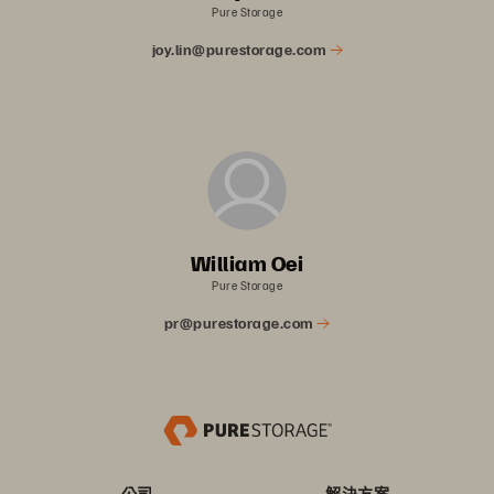
Pure Storage
joy.lin@purestorage.com
William Oei
Pure Storage
pr@purestorage.com
公司
解決方案