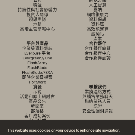
職涯
人工智慧
持續性與社會影響力
雲端
投資人關係
網路復原力
領導團隊
資料保護
地點
資料庫
高階主管簡報中心
高效能運算
虛擬化
產業
平台與產品
合作夥伴
企業級資料雲端
合作夥伴總覽
Everpure 平台
合作夥伴中心
Evergreen//One
合作夥伴認證
FlashArray
FlashBlade
FlashBlade//EXA
即時企業級檔案
Portworx
資源
聯繫我們
示範
業務連絡方式
活動和線上研討會
與銷售業務聊天
產品公告
聯絡業務人員
新聞室
認證
部落格
安全性漏洞通報
客戶成功案例
客戶社群
知識文章
This website uses cookies on your device to enhance site navigation,