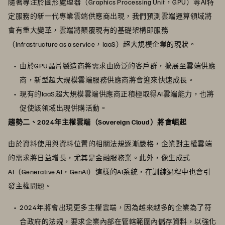
隨著專注於圖形處理器（Graphics Processing Unit，GPU）等AI特
定服務的新一代專業雲端供應商出現，我們預測雲端運算領域將
會有重大變革，雲端將顛覆現有的基礎架構即服務
（Infrastructure as a service，IaaS）超大規模企業的現狀。
由於GPU晶片製造商將需求由廣泛的客戶群，擴展至雲端供應
商，新型超大規模雲端服務供應商將會迎來快速成長。
現有的IaaS超大規模雲端供應商正積極取得AI雲端能力，也將
促使該領域出現併購活動。
趨勢二、2024年主權雲端（Sovereign Cloud）將會崛起
由於資料使用與資料位置的相關法規逐漸嚴格，企業對主權雲端
的需求將日益增長，尤其是金融服務業。此外，像生成式
AI（Generative AI，GenAI）這樣的AI系統，在訓練過程中也會引
發主權問題。
2024年將會出現更多主權雲端，因為越來越多的企業為了符
合政府的法規，要求企業內部在管轄範圍內儲存資料，以強化