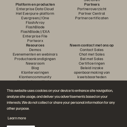
Platform en producten
Partners
Enterprise Data Cloud
Partneroverzicht
Het Everpure-platform
Partner Central
Evergreen//One
Partnercertificaten
FlashArray
FlashBlade
FlashBlade//EXA
Enterprise File
Portworx
Resources
Neem contact met ons op
Demos
Contact Sales
Evenementen en webinars
Chat met Sales
Productaankondigingen
Bel met Sales
Newsroom
Certificeringen
Blog
Beleid inzake
Klantervaringen
openbaarmaking van
Klantencommunity
kwetsbaarheden
Knowledge-artikelen
This website uses cookies on your device to enhance site navigation,
analyse site usage, and deliver you advertisements based on your
Neem deel aan het gesprek
interests. We do not collect or share your personal information for any
Volg alle officiële sociale kanalen van Everpure
other purpose.
Learn more