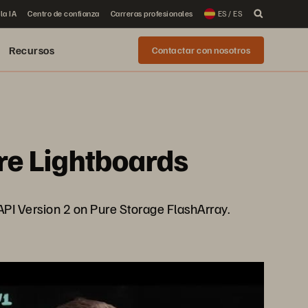
la IA
Centro de confianza
Carreras profesionales
ES / ES
Recursos
Contactar con nosotros
re Lightboards
PI Version 2 on Pure Storage FlashArray.