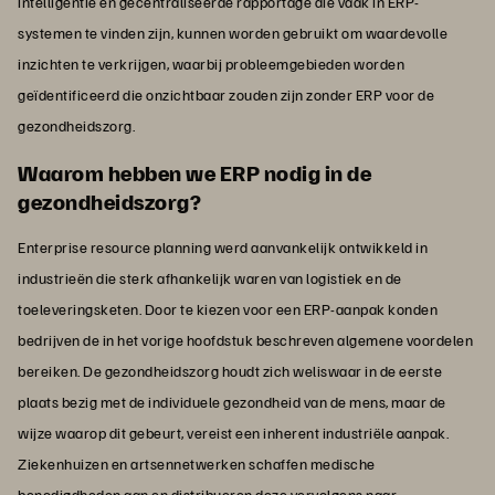
intelligentie en gecentraliseerde rapportage die vaak in ERP-
systemen te vinden zijn, kunnen worden gebruikt om waardevolle
inzichten te verkrijgen, waarbij probleemgebieden worden
geïdentificeerd die onzichtbaar zouden zijn zonder ERP voor de
gezondheidszorg.
Waarom hebben we ERP nodig in de
gezondheidszorg?
Enterprise resource planning werd aanvankelijk ontwikkeld in
industrieën die sterk afhankelijk waren van logistiek en de
toeleveringsketen. Door te kiezen voor een ERP-aanpak konden
bedrijven de in het vorige hoofdstuk beschreven algemene voordelen
bereiken. De gezondheidszorg houdt zich weliswaar in de eerste
plaats bezig met de individuele gezondheid van de mens, maar de
wijze waarop dit gebeurt, vereist een inherent industriële aanpak.
Ziekenhuizen en artsennetwerken schaffen medische
benodigdheden aan en distribueren deze vervolgens naar