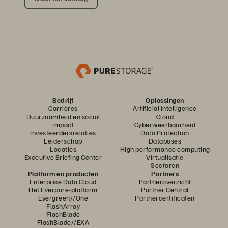
Bedrijf
Oplossingen
Carrières
Artificial Intelligence
Duurzaamheid en social
Cloud
impact
Cyberweerbaarheid
Investeerdersrelaties
Data Protection
Leiderschap
Databases
Locaties
High performance computing
Executive Briefing Center
Virtualisatie
Sectoren
Platform en producten
Partners
Enterprise Data Cloud
Partneroverzicht
Het Everpure-platform
Partner Central
Evergreen//One
Partnercertificaten
FlashArray
FlashBlade
FlashBlade//EXA