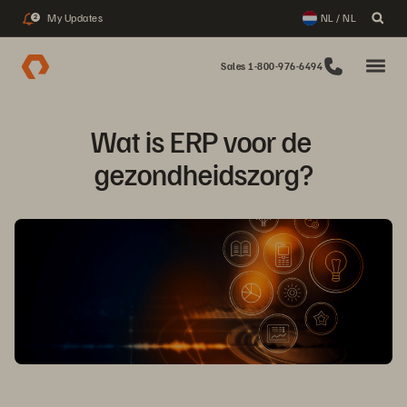
My Updates
NL / NL
2
Sales 1-800-976-6494
Wat is ERP voor de 
gezondheidszorg?