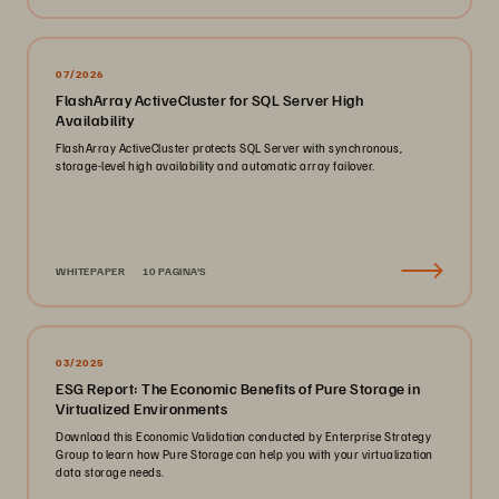
07/2026
FlashArray ActiveCluster for SQL Server High
Availability
FlashArray ActiveCluster protects SQL Server with synchronous,
storage-level high availability and automatic array failover.
WHITEPAPER
10 PAGINA'S
03/2025
ESG Report: The Economic Benefits of Pure Storage in
Virtualized Environments
Download this Economic Validation conducted by Enterprise Strategy
Group to learn how Pure Storage can help you with your virtualization
data storage needs.