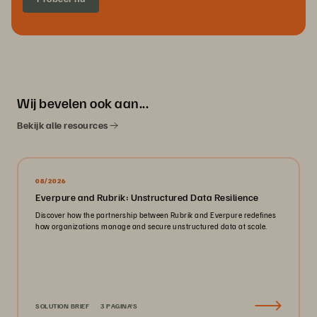
Wij bevelen ook aan...
Bekijk alle resources
08/2026
Everpure and Rubrik: Unstructured Data Resilience
Discover how the partnership between Rubrik and Everpure redefines
how organizations manage and secure unstructured data at scale.
SOLUTION BRIEF
3 PAGINA'S