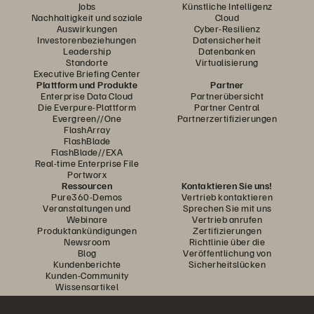
Jobs
Künstliche Intelligenz
Nachhaltigkeit und soziale
Cloud
Auswirkungen
Cyber-Resilienz
Investorenbeziehungen
Datensicherheit
Leadership
Datenbanken
Standorte
Virtualisierung
Executive Briefing Center
Plattform und Produkte
Partner
Enterprise Data Cloud
Partnerübersicht
Die Everpure-Plattform
Partner Central
Evergreen//One
Partnerzertifizierungen
FlashArray
FlashBlade
FlashBlade//EXA
Real-time Enterprise File
Portworx
Ressourcen
Kontaktieren Sie uns!
Pure360-Demos
Vertrieb kontaktieren
Veranstaltungen und
Sprechen Sie mit uns
Webinare
Vertrieb anrufen
Produktankündigungen
Zertifizierungen
Newsroom
Richtlinie über die
Blog
Veröffentlichung von
Kundenberichte
Sicherheitslücken
Kunden-Community
Wissensartikel