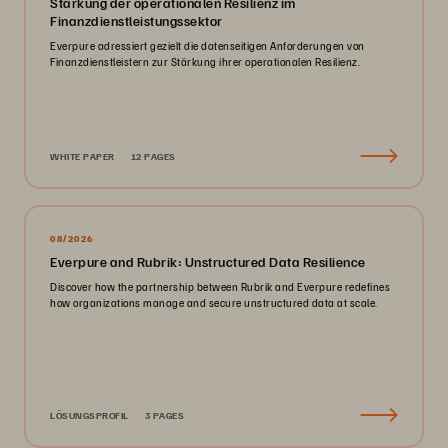
Stärkung der operationalen Resilienz im
Finanzdienstleistungssektor
Everpure adressiert gezielt die datenseitigen Anforderungen von
Finanzdienstleistern zur Stärkung ihrer operationalen Resilienz.
WHITE PAPER
12 PAGES
08/2026
Everpure and Rubrik: Unstructured Data Resilience
Discover how the partnership between Rubrik and Everpure redefines
how organizations manage and secure unstructured data at scale.
LÖSUNGSPROFIL
3 PAGES